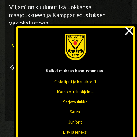
Viljami on kuulunut ikäluokkansa
maajoukkueen ja Kamppariedustuksen
×
vakiokalustoon.
Lycka till, Viltsu!
Kuva: Kampparit/arkisto, Sami Häkkänen
Kaikki mukaan
kannustamaan!
Osta liput ja kausikortit
Katso otteluohjelma
Sarjataulukko
Seura
Juniorit
Liity jäseneksi