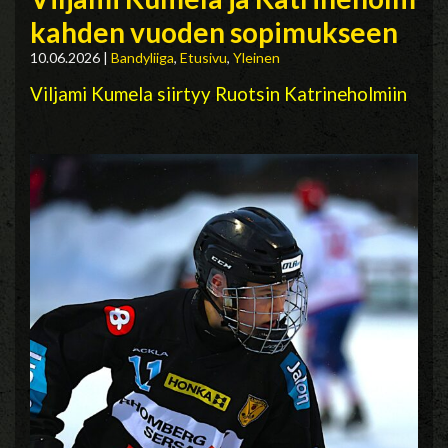
kahden vuoden sopimukseen
10.06.2026
|
Bandyliiga
,
Etusivu
,
Yleinen
Viljami Kumela siirtyy Ruotsin Katrineholmiin