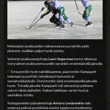
Molempien joukkueiden valmennuksessa nähtiin pelin
pitäneet sisällään paljon hyviä asioita.
Veiterän joukkueenjohtaja
Lauri Segerman
kertoi olleensa
tyytyväinen joukkueensa peliin varsinkin ensimmäisellä jaksolla
– Toteutettiin hyvin taktiikkaamme, päästettiin Kampparit
tulemaan ja pyrittiin tehokkaasti katsoisin ja
vastahyökkäyksiin. Onnistuttiin siinä ensimmäisellä jaksolla
hyvin. Toisella jaksolla Kampparit tuli vahvasti ja pelimme
sekosi vähän jäähyihin. Kaiken kaikkiaan varsin hyvä ja
vauhdikas ottelu.
Kamppareiden päävalmentaja
Antero Levänenkin
näki
omiensa pelissä positiivisia asioita tappiosta huolimatta.