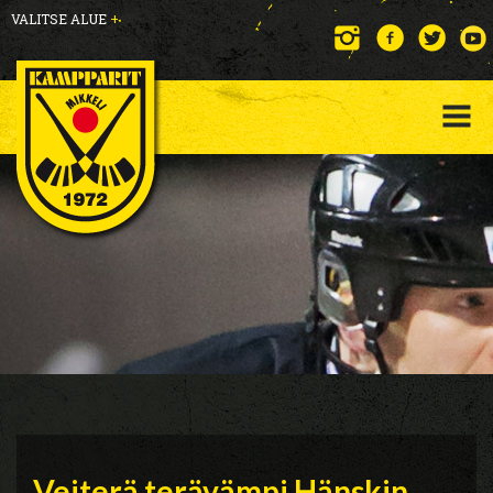
VALITSE ALUE
+
Veiterä terävämpi Hänskin