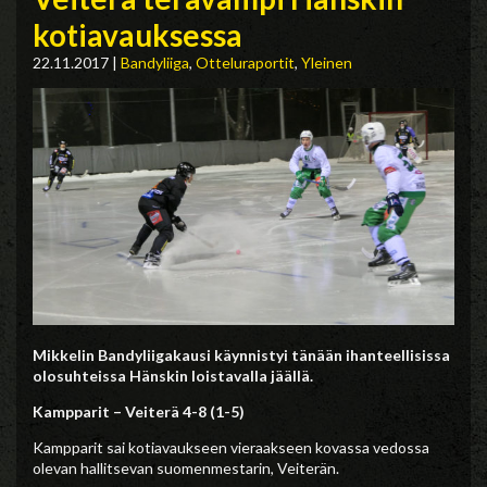
kotiavauksessa
22.11.2017
|
Bandyliiga
,
Otteluraportit
,
Yleinen
Mikkelin Bandyliigakausi käynnistyi tänään ihanteellisissa
olosuhteissa Hänskin loistavalla jäällä.
Kampparit – Veiterä 4-8 (1-5)
Kampparit sai kotiavaukseen vieraakseen kovassa vedossa
olevan hallitsevan suomenmestarin, Veiterän.