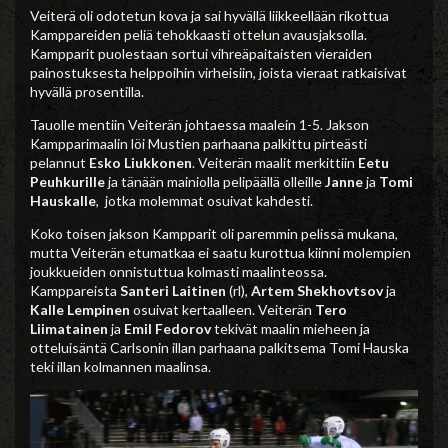
Veiterä oli odotetun kova ja sai hyvällä liikkeellään rikottua
Kamppareiden peliä tehokkaasti ottelun avausjaksolla.
Kampparit puolestaan sortui vihreäpaitaisten vieraiden
painostuksesta helppoihin virheisiin, joista vieraat ratkaisivat
hyvällä prosentilla.
Tauolle mentiin Veiterän johtaessa maalein 1-5. Jakson
Kampparimaalin löi Mustien parhaana palkittu pirteästi
pelannut
Esko Liukkonen
. Veiterän maalit merkittiin
Eetu
Peuhkurille
ja tänään mainiolla pelipäällä olleille
Janne
ja
Tomi
Hauskalle
, jotka molemmat osuivat kahdesti.
Koko toisen jakson Kampparit oli paremmin pelissä mukana,
mutta Veiterän etumatkaa ei saatu kurottua kiinni molempien
joukkueiden onnistuttua kolmasti maalinteossa.
Kamppareista
Santeri Laitinen
(rl),
Artem Shekhovtsov
ja
Kalle Lempinen
osuivat kertaalleen. Veiterän
Tero
Liimatainen
ja
Emil Fedorov
tekivät maalin mieheen ja
otteluisäntä Carlsonin illan parhaana palkitsema Tomi Hauska
teki illan kolmannen maalinsa.