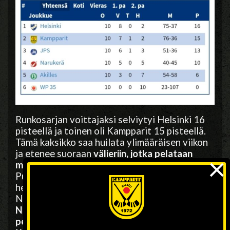
Runkosarjan voittajaksi selviytyi Helsinki 16
pisteellä ja toinen oli Kampparit 15 pisteellä.
Tämä kaksikko saa huilata ylimääräisen viikon
ja etenee suoraan
välieriin, jotka pelataan
×
maanantaina 24. helmikuuta.
Puolivälierät palataan maanantaina 17.
helmikuuta klo 19.00; JPS-WP 35 sekä
Narukerä-Akilles.
Nuorten Bandyliigan ratkotaan 2. maaliskuuta
pelattavissa finaalissa ja pronssiottelussa.