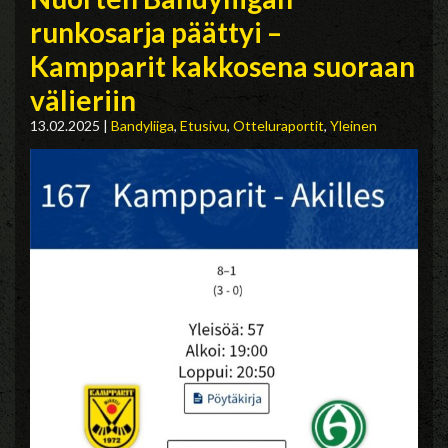
runkosarja päättyi –
Kampparit kakkosena suoraan
välieriin
13.02.2025
|
Bandyliiga
,
Etusivu
,
Otteluraportit
,
Yleinen