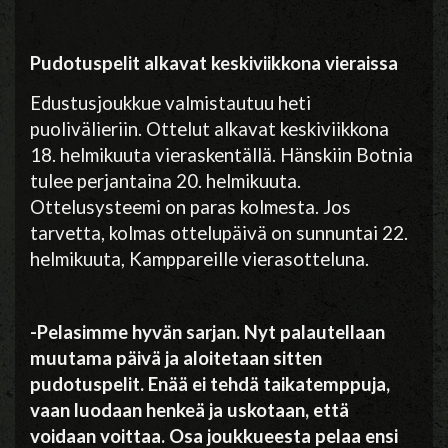
Pudotuspelit alkavat keskiviikkona vieraissa
Edustusjoukkue valmistautuu heti
puolivälieriin. Ottelut alkavat keskiviikkona
18. helmikuuta vieraskentällä. Hänskiin Botnia
tulee perjantaina 20. helmikuuta.
Ottelusysteemi on paras kolmesta. Jos
tarvetta, kolmas ottelupäivä on sunnuntai 22.
helmikuuta, Kamppareille vierasotteluna.
-Pelasimme hyvän sarjan. Nyt palautellaan
muutama päivä ja aloitetaan sitten
pudotuspelit. Enää ei tehdä taikatemppuja,
vaan luodaan henkeä ja uskotaan, että
voidaan voittaa. Osa joukkueesta pelaa ensi