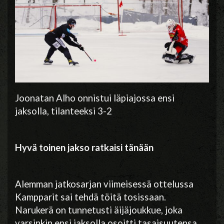
Joonatan Alho onnistui läpiajossa ensi
jaksolla, tilanteeksi 3-2
Hyvä toinen jakso ratkaisi tänään
Alemman jatkosarjan viimeisessä ottelussa
Kampparit sai tehdä töitä tosissaan.
Narukerä on tunnetusti äijäjoukkue, joka
varsinkin ensi jaksolla osoitti tasaisuutensa.