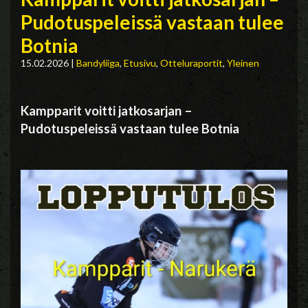
Pudotuspeleissä vastaan tulee
Botnia
15.02.2026
|
Bandyliiga
,
Etusivu
,
Otteluraportit
,
Yleinen
Kampparit voitti jatkosarjan –
Pudotuspeleissä vastaan tulee Botnia