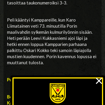
tasoittaa taukonumeroiksi 3-3.
Peli kääntyi Kamppareille, kun Karo
Liimatainen veti 73. minuutilla Porin
maalivahdin sylkemän kulmurilyönnin sisään.
Heti perään Leevi Kukkasniemi ajoi läpi ja
hetki ennen loppua Kampparien parhaana
palkittu Oskari Kokko teki samoin läpiajolla
mustien kuudennen. Porin kavennus lopussa ei
muuttanut tulosta.
×
Puolivälierät:
Botnia-Kampparit 18.2. Helsinki
Kampparit-Botnia 20.2. Hänninkenttä Mikkeli