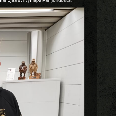
Tikanojaa syntymäpäivän johdosta.