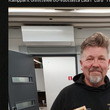
Kampparit onnittelee 60-vuotiasta Lauri ”Luru” 