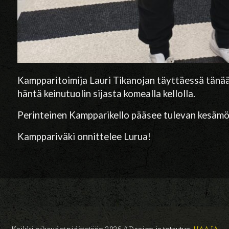
Kampparitoimija Lauri Tikanojan täyttäessä tänää
häntä keinutuolin sijasta komealla kellolla.
Perinteinen Kampparikello pääsee tulevan kesämök
Kamppariväki onnittelee Lurua!