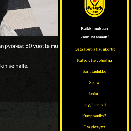
Kaikki mukaan
kannustamaan!
n pyöreät 60 vuotta muisti seura
Osta liput ja kausikortit
Katso otteluohjelma
in seinälle.
Sarjataulukko
Seura
Juniorit
Liity jäseneksi
Kumppaniksi?
Ota yhteyttä