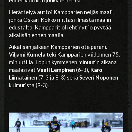
ennen kuin kotijoukkue heräsi.
Herättelyä auttoi Kampparien neljäs maali,
jonka Oskari Kokko niittasi ilmasta maalin
edustalta. Kampparit oli ehtinyt jo pyytää
aikalisän ennen maalia.
Aikalisän jälkeen Kampparien ote parani.
Viljami Kumela
teki Kampparien viidennen 75.
minuutilla. Lopun kymmenen minuutin aikana
maalasivat
Veeti Lempinen
(6-3),
Karo
Liimatainen
(7-3 ja 8-3) sekä
Severi Noponen
kulmurista (9-3).