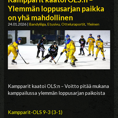
Ylemmän loppusarjan paikka
on yhä mahdollinen
24.01.2026
|
Bandyliiga
,
Etusivu
,
Otteluraportit
,
Yleinen
Kampparit kaatoi OLS:n – Voitto pitää mukana
kamppailussa ylemmän loppusarjan paikoista
Kampparit-OLS 9-3 (3-1)