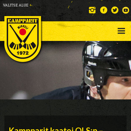
VALITSE ALUE
+
Kampparit kaatoi OLS:n –