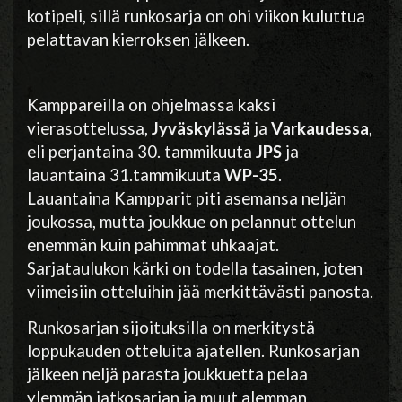
kotipeli, sillä runkosarja on ohi viikon kuluttua
pelattavan kierroksen jälkeen.
Kamppareilla on ohjelmassa kaksi
vierasottelussa,
Jyväskylässä
ja
Varkaudessa
,
eli perjantaina 30. tammikuuta
JPS
ja
lauantaina 31.tammikuuta
WP-35
.
Lauantaina Kampparit piti asemansa neljän
joukossa, mutta joukkue on pelannut ottelun
enemmän kuin pahimmat uhkaajat.
Sarjataulukon kärki on todella tasainen, joten
viimeisiin otteluihin jää merkittävästi panosta.
Runkosarjan sijoituksilla on merkitystä
loppukauden otteluita ajatellen. Runkosarjan
jälkeen neljä parasta joukkuetta pelaa
ylemmän jatkosarjan ja muut alemman