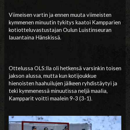
Viimeisen vartin ja ennen muuta viimeisten
kymmenen minuutin tykitys kaatoi Kampparien
kotiotteluvastustajan Oulun Luistinseuran
lauantaina Hänskissä.
Ottelussa OLS:lla oli hetkensä varsinkin toisen
jakson alussa, mutta kun kotijoukkue
hienoisten haahuilujen jälkeen ryhdistäytyi ja
teki kymmenessä minuutissa neljä maalia,
Kampparit voitti maalein 9-3 (3-1).