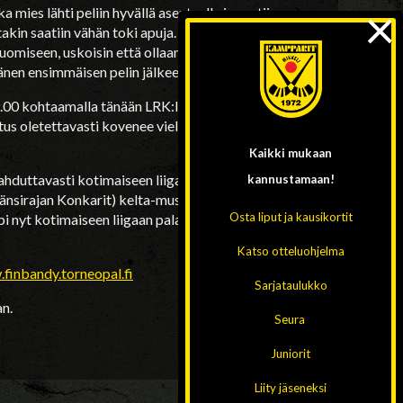
×
 mies lähti peliin hyvällä asenteella ja saatiin
akin saatiin vähän toki apuja. Henkisellä
omiseen, uskoisin että ollaan aika hyvin sillä
vänen ensimmäisen pelin jälkeen.
00 kohtaamalla tänään LRK:lle tiukan
us oletettavasti kovenee vielä tuntuvasti kun
Kaikki mukaan
lahduttavasti kotimaiseen liigaan ”palanneen”
kannustamaan!
änsirajan Konkarit) kelta-mustissa peliasuissa.
Osta liput ja kausikortit
i nyt kotimaiseen liigaan palaaja pelimies on
Katso otteluohjelma
finbandy.torneopal.fi
Sarjataulukko
n.
Seura
Juniorit
Liity jäseneksi