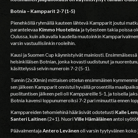
Botnia – Kampparit 2-7 (1-5)
Pienehköllä ryhmällä kauteen lähtevä Kampparit joutui mat
parantelevaa
Kimmo Huotelinia
ja työesteen takia poissa o
Oulussa, kuin alkavalla kaudella muutoinkin Kampparivalmenn
varsin vastuullisiinkin rooleihin.
Kausi ja Suomen Cup käynnistyivät mainiosti. Ensimmäisess
helsinkiläisen Botnian, jonka kovasti uudistunut ja nuorentu
käsittelyssä selvin numeroin 7-2 (5-1).
Tunnin (2x30min) mittaisen ottelun ensimmäinen kymmenminuu
sen jälkeen Kampparit onnistui hyvällä prosentilla maalipai
puolituntisen jälkeen peli oli Kamppareille 5-1, ja toisella ja
Botnia kavensi loppunumeroiksi 7-2 pari minuuttia ennen lop
Kamppareiden tehomiehinä hääräsivät odotetusti
Kalle Lem
Santeri Laitinen
(2+1). Nuori
Ville Hämäläinen
antoi syötöt
Päävalmentaja
Antero Levänen
oli varsin tyytyväinen koko 