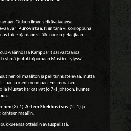
kaamaan Ouluun ilman selkävaivaansa
levaa
Jari Purovirtaa
. Niin tänä viikonloppuna
us tulee ajamaan sisään nuoria pelaajiaan
ä cup-väännössä Kampparit sai vastaansa
nut ryhmä joutui taipumaan Mustien tylyssä
tinen oli maaliton ja peli tunnustelevaa, mutta
koissaan ja meni menojaan. Ensimmäisen
ksolla Mustat karkasivat jo 7-1 johtoon, kunnes
pua.
pinen
(3+1),
Artem Shekhovtsov
(2+1) ja
 kahteen maaliin.
joukkueensa otteisiin avauspelissä.