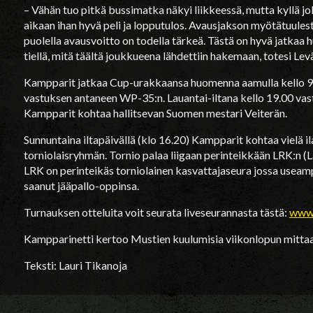
– Vähän tuo pitkä bussimatka näkyi liikkeessä, mutta kyllä joka
aikaan ihan hyvä peli ja lopputulos. Avausjakson myötätuulest
puolella avausvoitto on todella tärkeä. Tästä on hyvä jatkaa hu
tiellä, mitä täältä joukkueena lähdettiin hakemaan, totesi Le
Kampparit jatkaa Cup-urakkaansa huomenna aamulla kello 9.
vastuksen antaneen WP-35:n. Lauantai-iltana kello 19.00 vast
Kampparit kohtaa hallitsevan Suomen mestari Veiterän.
Sunnuntaina iltapäivällä (klo 16.20) Kampparit kohtaa vielä i
torniolaisryhmän. Tornio palaa liigaan perinteikkään LRK:n (L
LRK on perinteikäs torniolainen kasvattajaseura jossa useamp
saanut jääpallo-oppinsa.
Turnauksen otteluita voit seurata liveseurannasta tästä:
www.
Kampparinetti kertoo Mustien kuulumisia viikonlopun mittaa
Teksti: Lauri Tikanoja