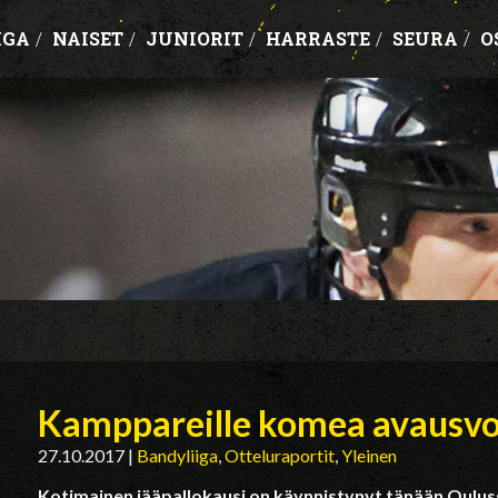
IGA
/
NAISET
/
JUNIORIT
/
HARRASTE
/
SEURA
/
O
Kamppareille komea avausvo
27.10.2017
|
Bandyliiga
,
Otteluraportit
,
Yleinen
Kotimainen jääpallokausi on käynnistynyt tänään Oulu