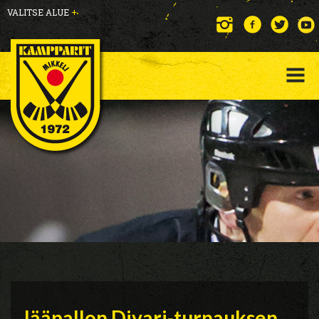
VALITSE ALUE
+
Jääpallon Divari-turnauksen