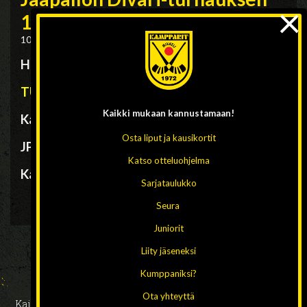
×
12.1. tulokset
10.01.2025
|
Etusivu
,
Otteluraportit
,
Yleinen
Hänskin Divari-turnaus 12.1.
TULOKSET
Kaikki mukaan
kannustamaan!
Kampparit/HKV – JPS
4-3
Osta liput ja kausikortit
JPS – HIFK/2
1-4
Katso otteluohjelma
Kampparit/HKV – HIFK/2
7-1
Sarjataulukko
Seura
Juniorit
Liity jäseneksi
Kumppaniksi?
Ota yhteyttä
Kaikki oikeudet pidätetään 2026 // Design ja toteutus:
HAAJA