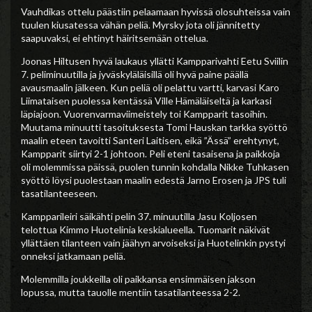
Vauhdikas ottelu päästiin pelaamaan hyvissä olosuhteissa vain
tuulen kiusatessa vähän peliä. Myrsky jota oli jännitetty
saapuvaksi, ei ehtinyt häiritsemään ottelua.
Joonas Hiltusen hyvä laukaus yllätti Kampparivahti Eetu Sviilin
7. peliminuutilla ja jyväskyläläisillä oli hyvä paine päällä
avausmaalin jälkeen. Kun peliä oli pelattu vartti, karvasi Karo
Liimataisen puolessa kentässä Ville Hämäläiseltä ja karkasi
läpiajoon. Vuorenvarmaviimeistely toi Kampparit tasoihin.
Muutama minuutti tasoituksesta Tomi Hauskan tarkka syöttö
maalin eteen tavoitti Santeri Laitisen, eikä ”Ässä” erehtynyt,
Kampparit siirtyi 2-1 johtoon. Peli eteni tasaisena ja paikkoja
oli molemmissa päissä, puolen tunnin kohdalla Nikke Tuhkasen
syöttö löysi puolestaan maalin edestä Jarno Erosen ja JPS tuli
tasatilanteeseen.
Kampparileiri säikähti pelin 37. minuutilla Jasu Koljosen
telottua Kimmo Huotelinia keskialueella. Tuomarit näkivät
yllättäen tilanteen vain jäähyn arvoiseksi ja Huotelinkin pystyi
onneksi jatkamaan peliä.
Molemmilla joukkeilla oli paikkansa ensimmäisen jakson
lopussa, mutta tauolle mentiin tasatilanteessa 2-2.