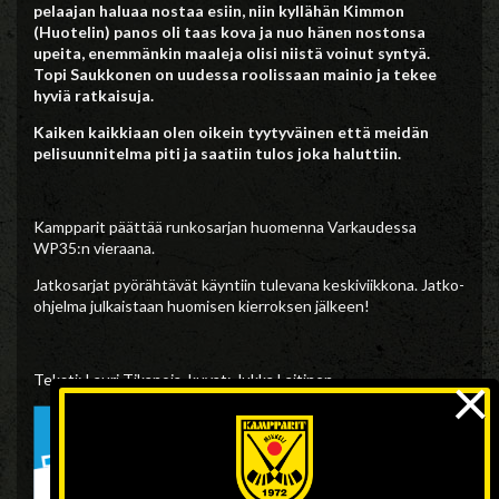
pelaajan haluaa nostaa esiin, niin kyllähän Kimmon
(Huotelin) panos oli taas kova ja nuo hänen nostonsa
upeita, enemmänkin maaleja olisi niistä voinut syntyä.
Topi Saukkonen on uudessa roolissaan mainio ja tekee
hyviä ratkaisuja.
Kaiken kaikkiaan olen oikein tyytyväinen että meidän
pelisuunnitelma piti ja saatiin tulos joka haluttiin.
Kampparit päättää runkosarjan huomenna Varkaudessa
WP35:n vieraana.
Jatkosarjat pyörähtävät käyntiin tulevana keskiviikkona. Jatko-
ohjelma julkaistaan huomisen kierroksen jälkeen!
×
Teksti: Lauri Tikanoja, kuvat: Jukka Laitinen