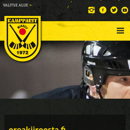
VALITSE ALUE
+
eroakiireesta.fi