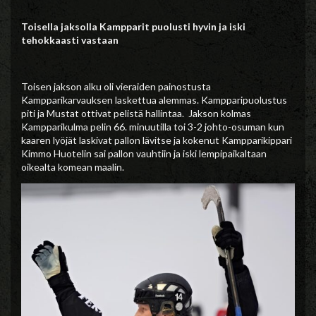
Toisella jaksolla Kampparit puolusti hyvin ja iski
tehokkaasti vastaan
Toisen jakson alku oli vieraiden painostusta
Kampparikarvauksen laskettua alemmas. Kampparipuolustus
piti ja Mustat ottivat pelistä hallintaa. Jakson kolmas
Kampparikulma pelin 66. minuutilla toi 3-2 johto-osuman kun
kaaren lyöjät laskivat pallon lävitse ja kokenut Kampparikippari
Kimmo Huotelin sai pallon vauhtiin ja iski lempipaikaltaan
oikealta komean maalin.