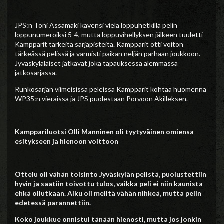
JPS:n Toni Ässämäki kavensi vielä loppuhetkillä pelin
loppunumeroiksi 5-4, mutta loppuvihellyksen jälkeen tuuletti
Kampparit tärkeitä sarjapisteitä. Kampparit otti voiton
tärkeässä pelissä ja varmisti paikan neljän parhaan joukkoon.
Jyväskyläläiset jatkavat joka tapauksessa alemmassa
jatkosarjassa.
Runkosarjan viimeisissä peleissä Kampparit kohtaa huomenna
WP35:n vieraissa ja JPS puolestaan Porvoon Akilleksen.
Kamppariluotsi Olli Manninen oli tyytyväinen omiensa
esitykseen ja hienoon voittoon
Ottelu oli vähän toisinto Jyväskylän pelistä, puolustettiin
hyvin ja saatiin toivottu tulos, vaikka peli ei niin kaunista
ehkä ollutkaan. Alku oli meiltä vähän nihkeä, mutta pelin
edetessä parannettiin.
Koko joukkue onnistui tänään hienosti, mutta jos jonkin