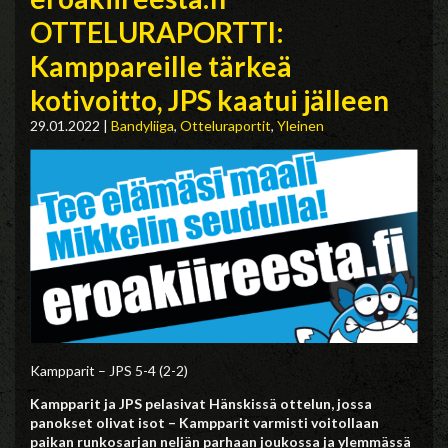
OTTELURAPORTTI:
Kamppareille tärkeä
kotivoitto, JPS kaatui jälleen
29.01.2022
|
Bandyliiga
,
Otteluraportit
,
Yleinen
Kampparit – JPS 5-4 (2-2)
Kampparit ja JPS pelasivat Hänskissä ottelun, jossa
panokset olivat isot – Kampparit varmisti voitollaan
paikan runkosarjan neljän parhaan joukossa ja ylemmässä