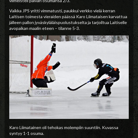
viimeisteli päivän osumansa 2/3.
Vaikka JPS yritti vimmatusti, paukkui verkko vielä kerran
Laitisen toimesta vieraiden päässä Karo Liimataisen karvattua
jälleen pallon jyväskyläläispuolustukselta ja tarjoiltua Laitiselle
avopaikan maalin eteen – tilanne 5-3.
Karo Liimatainen oli tehokas molempiin suuntiin. Kuvassa
syntyy 1-1 osuma.