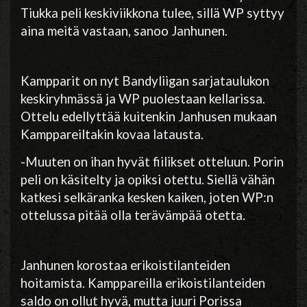
Tiukka peli keskiviikkona tulee, sillä WP syttyy
aina meitä vastaan, sanoo Janhunen.
Kampparit
on nyt
Bandyliigan
sarjataulukon
keskiryhmässä ja WP puolestaan kellarissa.
Ottelu edellyttää kuitenkin Janhusen mukaan
Kamppareiltakin
kovaa latausta.
-Muuten on ihan hyvät fiilikset otteluun. Porin
peli on käsitelty ja opiksi otettu. Siellä vähän
katkesi selkäranka kesken kaiken, joten WP:n
ottelussa pitää olla terävämpää otetta.
Janhunen korostaa erikoistilanteiden
hoitamista.
Kamppareilla
erikoistilanteiden
saldo on ollut hyvä, mutta juuri Porissa