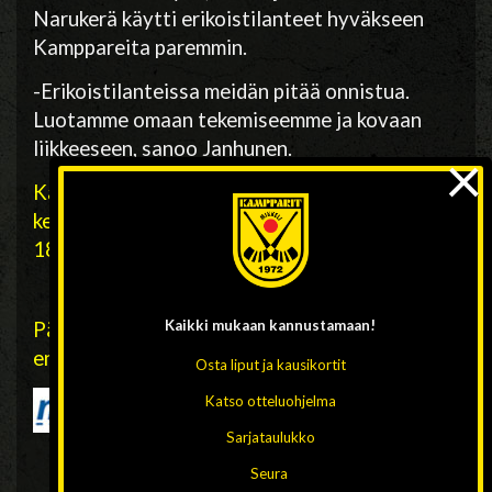
Narukerä käytti erikoistilanteet hyväkseen
Kamppareita
paremmin.
-Erikoistilanteissa meidän pitää onnistua.
Luotamme omaan tekemiseemme ja kovaan
liikkeeseen, sanoo Janhunen.
×
Kampparit
-WP 35 Mikkelissä
Hänninkentällä
keskiviikkona 10. joulukuuta. Ottelu alkaa klo
18.30
Kaikki mukaan
kannustamaan!
Pääsyliput paikan päältä sekä kätevästi
ennakkoon:
Osta liput ja kausikortit
Katso otteluohjelma
Sarjataulukko
Seura