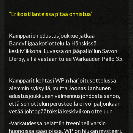
”Erikoistilanteissa pitää onnistua”
Kampparien
edustusjoukkue jatkaa
Bandyliigaa
kotiottelulla
Hänskissä
keskiviikkona.
Luvassa on jääpalloilun Savon
Derby, sillä vastaan tulee Warkauden Pallo 35.
Kampparit
kohtasi WP:n harjoitusottelussa
aiemmin syksyllä, mutta
Joonas Janhunen
edustusjoukkueen valmennusjohdosta sanoo,
että sen ottelun perusteella ei voi paljonkaan
vetää johtopäätöksiä keskiviikon otteluun.
-Varkaudessa pelattiin treenipeli varsin
huonoissa sääoloissa. WP on hiukan mysteeri.