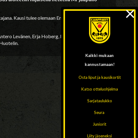
×
ajana. Kausi tulee olemaan Empulle 14. tässä
Antero Levänen, Erja Hoberg, Keijo Heikkinen,
Huotelin.
Kaikki mukaan
kannustamaan!
Osta liput ja kausikortit
Katso otteluohjelma
Sarjataulukko
Seura
Juniorit
Liity jäseneksi