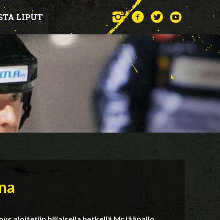
STA LIPUT
na
 aloitetiin hiljaisella hetkellä Mr jääpallo