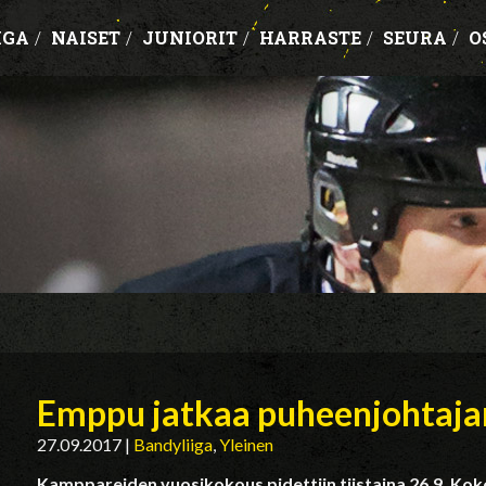
IGA
/
NAISET
/
JUNIORIT
/
HARRASTE
/
SEURA
/
O
Emppu jatkaa puheenjohtaja
27.09.2017
|
Bandyliiga
,
Yleinen
Kamppareiden vuosikokous pidettiin tiistaina 26.9. Kokous