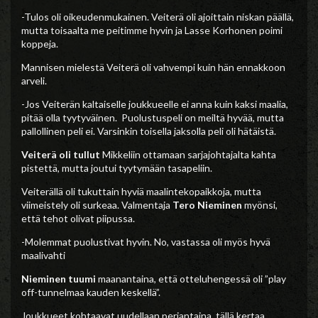
-Tulos oli oikeudenmukainen. Veiterä oli ajoittain niskan päällä,
mutta toisaalta me peitimme hyvin ja Lasse Korhonen poimi
koppeja.
Mannisen mielestä Veiterä oli vahvempi kuin hän ennakkoon
arveli.
-Jos Veiterän kaltaiselle joukkueelle ei anna kuin kaksi maalia,
pitää olla tyytyväinen. Puolustuspeli on meiltä hyvää, mutta
pallollinen peli ei. Varsinkin toisella jaksolla peli oli hätäistä.
Veiterä oli tullut
Mikkeliin ottamaan sarjajohtajalta kahta
pistettä, mutta joutui tyytymään tasapeliin.
Veiterällä oli tukuttain hyviä maalintekopaikkoja, mutta
viimeistely oli surkeaa. Valmentaja
Tero Nieminen
myönsi,
että tehot olivat piipussa.
-Molemmat puolustivat hyvin. No, vastassa oli myös hyvä
maalivahti
Nieminen tuumi
maanantaina, että otteluhengessä oli ”play
off-tunnelmaa kauden keskellä”.
Joukkueet kohtaavat uudellaan perjantaina, tällä kertaa