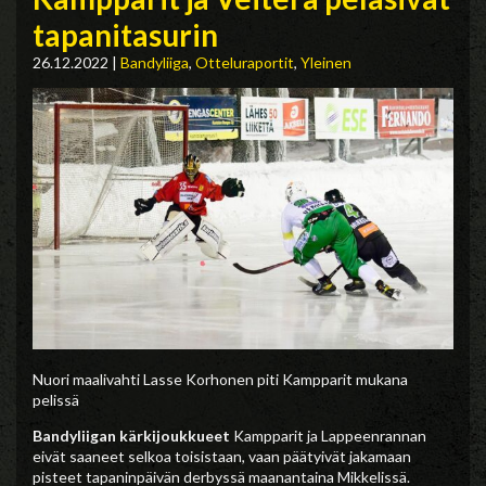
tapanitasurin
26.12.2022
|
Bandyliiga
,
Otteluraportit
,
Yleinen
Nuori maalivahti Lasse Korhonen piti Kampparit mukana
pelissä
Bandyliigan kärkijoukkueet
Kampparit ja Lappeenrannan
eivät saaneet selkoa toisistaan, vaan päätyivät jakamaan
pisteet tapaninpäivän derbyssä maanantaina Mikkelissä.