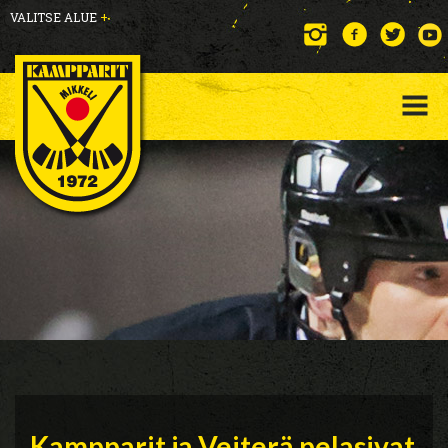
VALITSE ALUE
+
Kampparit ja Veiterä pelasivat