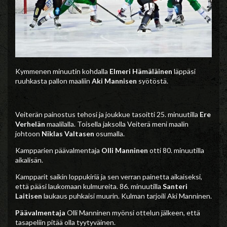
Kymmenen minuutin kohdalla
Elmeri Hämäläinen
läppäsi
ruuhkasta pallon maaliin
Aki Mannisen
syötöstä.
Veiterän painostus tehosi ja joukkue tasoitti 25. minuutilla
Ere
Verhelän
maalilalla. Toisella jaksolla Veiterä meni maalin
johtoon
Niklas Valtasen
osumalla.
Kampparien päävalmentaja
Olli Manninen
otti 80. minuutilla
aikalisän.
Kampparit saikin loppukiriä ja sen verran painetta aikaiseksi,
että pääsi laukomaan kulmureita. 86. minuutilla
Santeri
Laitisen
laukaus puhkaisi muurin. Kulman tarjoili Aki Manninen.
Päävalmentaja
Olli Manninen myönsi ottelun jälkeen, että
tasapeliin pitää olla tyytyväinen.