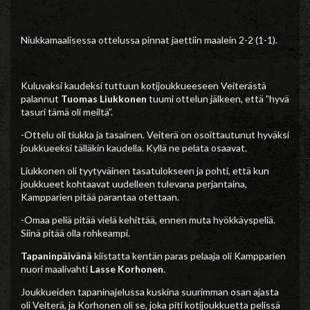
Niukkamaalisessa ottelussa pinnat jaettiin maalein 2-2 (1-1).
Kuluvaksi kaudeksi tuttuun kotijoukkueeseen Veiterästä
palannut
Tuomas Liukkonen
tuumi ottelun jälkeen, että ”hyvä
tasuri tämä oli meiltä”.
-Ottelu oli tiukka ja tasainen. Veiterä on osoittautunut hyväksi
joukkueeksi tälläkin kaudella. Kyllä ne pelata osaavat.
Liukkonen oli tyytyväinen tasatulokseen ja pohti, että kun
joukkueet kohtaavat uudelleen tulevana perjantaina,
Kampparien pitää parantaa otettaan.
-Omaa peliä pitää vielä kehittää, ennen muta hyökkäyspeliä.
Siinä pitää olla rohkeampi.
Tapaninpäivänä
kiistatta kentän paras pelaaja oli Kampparien
nuori maalivahti
Lasse Korhonen
.
Joukkueiden tapaninajelussa kuskina suurimman osan ajasta
oli Veiterä, ja Korhonen oli se, joka piti kotijoukkuetta pelissä