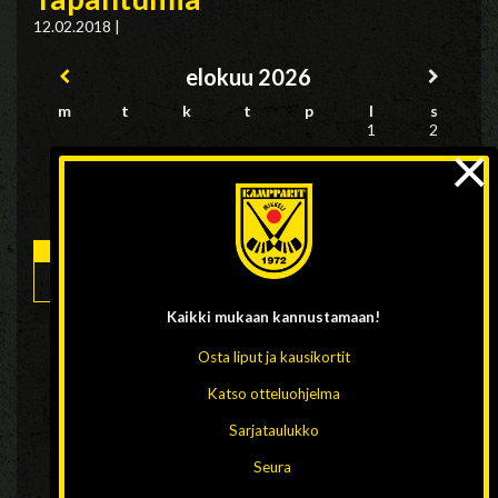
12.02.2018
|
elokuu
2026
m
t
k
t
p
l
s
1
2
×
3
4
5
6
7
8
9
11
12
13
14
15
16
10
17
18
19
20
21
22
23
Kaikki mukaan
kannustamaan!
Osta liput ja kausikortit
24
25
26
27
28
29
30
Katso otteluohjelma
Sarjataulukko
31
Seura