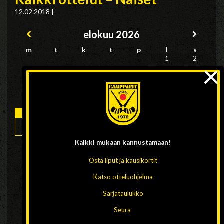
12.02.2018
|
elokuu
2026
m
t
k
t
p
l
s
1
2
×
3
4
5
6
7
8
9
11
12
13
14
15
16
10
17
18
19
20
21
22
23
Kaikki mukaan
kannustamaan!
Osta liput ja kausikortit
24
25
26
27
28
29
30
Katso otteluohjelma
Sarjataulukko
31
Seura