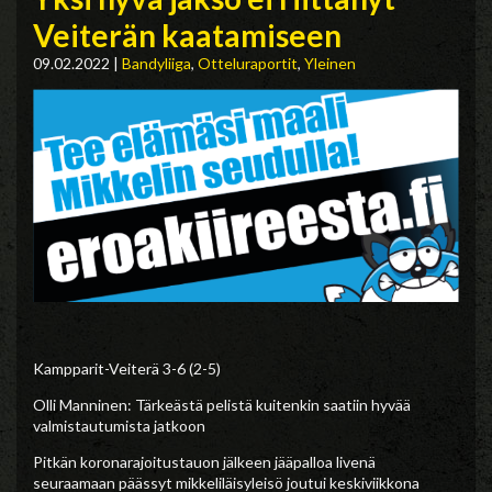
Veiterän kaatamiseen
09.02.2022
|
Bandyliiga
,
Otteluraportit
,
Yleinen
Kampparit-Veiterä 3-6 (2-5)
Olli Manninen: Tärkeästä pelistä kuitenkin saatiin hyvää
valmistautumista jatkoon
Pitkän koronarajoitustauon jälkeen jääpalloa livenä
seuraamaan päässyt mikkeliläisyleisö joutui keskiviikkona