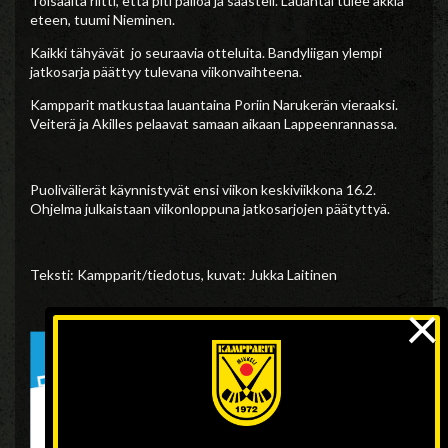
Toisaalta riitti, että piti palloa ja säästeli. Lauantai tulee äkkiä
eteen, tuumi Nieminen.
Kaikki tähyävät jo seuraavia otteluita. Bandyliigan ylempi
jatkosarja päättyy tulevana viikonvaihteena.
Kampparit matkustaa lauantaina Poriin Narukerän vieraaksi.
Veiterä ja Akilles pelaavat samaan aikaan Lappeenrannassa.
Puolivälierät käynnistyvät ensi viikon keskiviikkona 16.2.
Ohjelma julkaistaan viikonloppuna jatkosarjojen päätyttyä.
Teksti: Kampparit/tiedotus, kuvat: Jukka Laitinen
×