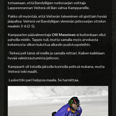
toteamaan, että Bandyliigan runkosarjan voittaja
Lappeenrannan Veiterä oli liian vahva Kamppareille.
Pakko oli myöntää, että Veiterän tekeminen oli ajoittain hyvää
jääpalloa. Veiterä vei Bandyliigan ylemmän jatkosarjan ottelun
maalein 3-6 (2-5).
Kampparien päävalmentaja
Olli Manninen
ei kuitenkaan ollut
pahoilla mielin. Tappio tuli, mutta samalla myös arvokasta
kokemusta viikon kuluttua alkaviin pudotuspeleihin.
-Tärkeä peli tämä oli meille ja samalla mittari. Kaiken kaikkiaan
hyvää valmistautumista jatkoon.
Kampparit oli toisella jaksolla kunnolla pelissä mukana, mutta
Veiterä teki maalit.
-Laskettiin pari helppoa maalia. Se harmittaa.