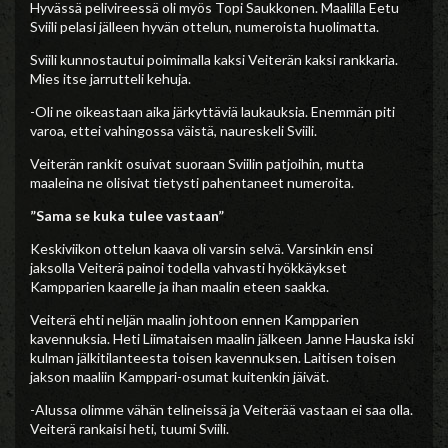
Hyvässä pelivireessä oli myös Topi Saukkonen. Maalilla Eetu
Sviili pelasi jälleen hyvän ottelun, numeroista huolimatta.
Sviili kunnostautui poimimalla kaksi Veiterän kaksi rankkaria.
Mies itse jarrutteli kehuja.
-Oli ne oikeastaan aika järkyttäviä laukauksia. Enemmän piti
varoa, ettei vahingossa väistä, naureskeli Sviili.
Veiterän rankit osuivat suoraan Sviilin patjoihin, mutta
maaleina ne olisivat tietysti pahentaneet numeroita.
”Sama se kuka tulee vastaan”
Keskiviikon ottelun kaava oli varsin selvä. Varsinkin ensi
jaksolla Veiterä painoi todella vahvasti hyökkäykset
Kampparien kaarelle ja ihan maalin eteen saakka.
Veiterä ehti neljän maalin johtoon ennen Kampparien
kavennuksia. Heti Liimataisen maalin jälkeen Janne Hauska iski
kulman jälkitilanteesta toisen kavennuksen. Laitisen toisen
jakson maaliin Kamppari-osumat kuitenkin jäivät.
-Alussa olimme vähän telineissä ja Veiterää vastaan ei saa olla.
Veiterä rankaisi heti, tuumi Sviili.