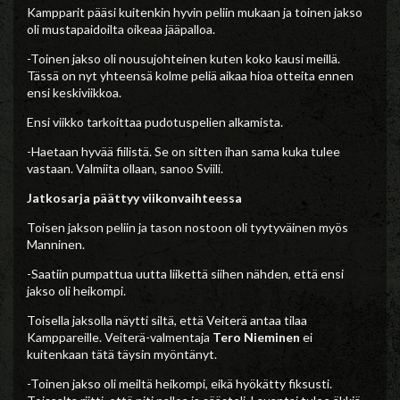
Kampparit pääsi kuitenkin hyvin peliin mukaan ja toinen jakso
oli mustapaidoilta oikeaa jääpalloa.
-Toinen jakso oli nousujohteinen kuten koko kausi meillä.
Tässä on nyt yhteensä kolme peliä aikaa hioa otteita ennen
ensi keskiviikkoa.
Ensi viikko tarkoittaa pudotuspelien alkamista.
-Haetaan hyvää fiilistä. Se on sitten ihan sama kuka tulee
vastaan. Valmiita ollaan, sanoo Sviili.
Jatkosarja päättyy viikonvaihteessa
Toisen jakson peliin ja tason nostoon oli tyytyväinen myös
Manninen.
-Saatiin pumpattua uutta liikettä siihen nähden, että ensi
jakso oli heikompi.
Toisella jaksolla näytti siltä, että Veiterä antaa tilaa
Kamppareille. Veiterä-valmentaja
Tero Nieminen
ei
kuitenkaan tätä täysin myöntänyt.
-Toinen jakso oli meiltä heikompi, eikä hyökätty fiksusti.