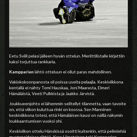
Eetu Sviili pelasi jälleen hyvän ottelun. Meriittilistalle kirjattiin
kaksi torjuttua rankkaria.
Kampparien
lähtö otteluun ei ollut paras mahdollinen.
Vakiokokoonpanosta oli poissa useita pelaajia. Keskiviikkona
kentällä ei nähty Tomi Hauskaa, Joni Maarasta, Elmeri
Hämäläistä, Veeti Pulkkista ja Jaakko Järvistä.
Joukkueenjohto ei lähemmin selitellyt tilannetta, vaan tavoite
on, että viikon kuluttua rinki on koossa. Sen Manninen
keskiviikkona totesi, että Hämäläisen kausi on näillä näkymin
loukkaantumisen vuoksi ohi.
Keskiviikon ottelu Hänskissä osoitti kuitenkin, että pelimiehiä
mustapaidoissa riittää. Karo Liimatainen teki Kampparien