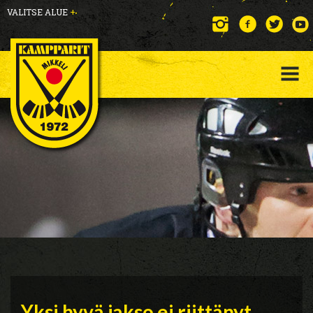
VALITSE ALUE
+
Yksi hyvä jakso ei riittänyt