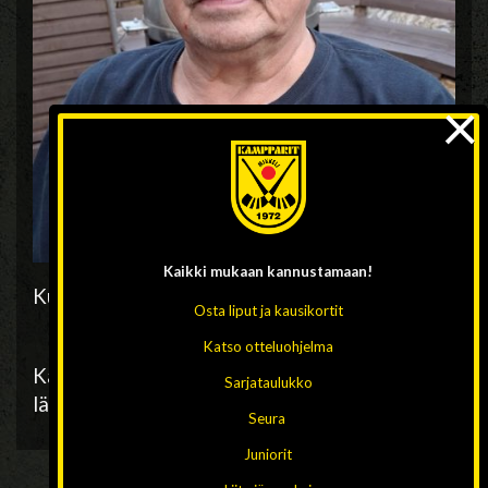
×
Kaikki mukaan
kannustamaan!
Kuva: Jonde Rapo
Osta liput ja kausikortit
Katso otteluohjelma
Kampparit ja koko jääpalloväki onnittelevat
Sarjataulukko
lämmöllä päivänsankaria!
Seura
Juniorit