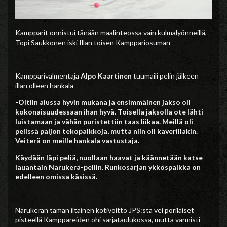
Kampparit onnistui tänään maalinteossa vain kulmalyönneillä,
Topi Saukkonen iski Illan toisen Kamppariosuman
Kampparivalmentaja
Alpo Kaartinen
tuumaili pelin jälkeen
illan olleen hankala
-Oltiin alussa hyvin mukana ja ensimmäinen jakso oli
kokonaisuudessaan ihan hyvä. Toisella jaksolla ote lähti
luistamaan ja vähän puristettiin taas liikaa. Meillä oli
pelissä paljon tekopaikkoja, mutta niin oli kaverillakin.
Veiterä on meille hankala vastustaja.
Käydään läpi peliä, nuollaan haavat ja käännetään katse
lauantain Narukerä-peliin. Runkosarjan ykköspaikka on
edelleen omissa käsissä.
Narukerän tämän iltainen kotivoitto JPS:stä vei porilaiset
pisteellä Kamppareiden ohi sarjataulukossa, mutta varmisti