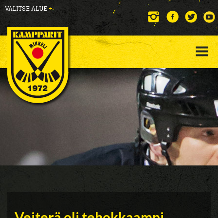
VALITSE ALUE
+
Veiterä oli tehokkaampi