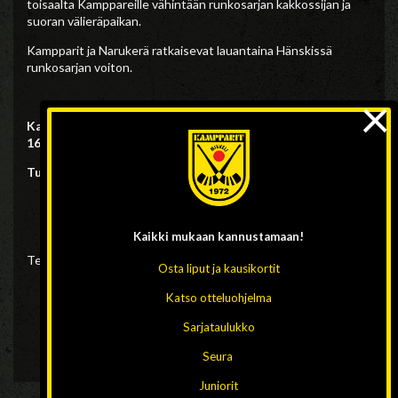
toisaalta Kamppareille vähintään runkosarjan kakkossijan ja
suoran välieräpaikan.
Kampparit ja Narukerä ratkaisevat lauantaina Hänskissä
runkosarjan voiton.
×
Kampparit – Narukerä, lauantaina 11.2. Hänskissä klo
16.00
Tule kannustamaan Kampparit voittoon!
Kaikki mukaan
kannustamaan!
Teksti Lauri Tikanoja, kuvat Jukka Laitinen
Osta liput ja kausikortit
Katso otteluohjelma
Sarjataulukko
Seura
Juniorit