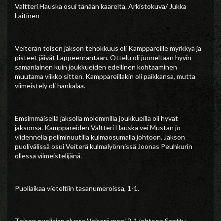
Valtteri Hauska osui tänään kaarelta. Arkistokuva/ Jukka
Laitinen
Veiterän toisen jakson tehokkuus oli Kamppareille myrkkyä ja
pisteet jäivät Lappeenrantaan. Ottelu oli juoneltaan hyvin
samanlainen kuin joukkueiden edellinen kohtaaminen
muutama viikko sitten. Kamppareillakin oli paikkansa, mutta
viimeistely oli hankalaa.
Emsimmäisellä jaksolla molemmilla joukkueilla oli hyvät
jaksonsa. Kamppareiden Valtteri Hauska vei Mustan jo
viidennellä peliminuutilla kulmaosumalla johtoon. Jakson
puolivälissä osui Veiterä kulmalyönnissä Joonas Peuhkurin
ollessa viimeistelijänä.
Puoliaikaa vieteltiin tasanumeroissa, 1-1.
Toisen puoliajan alussa Veiterä meni 2-1 johtoon Santtu