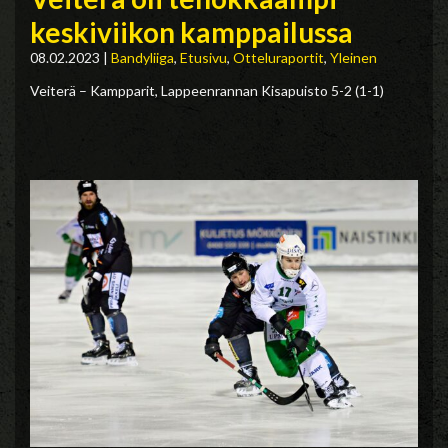
keskiviikon kamppailussa
08.02.2023
|
Bandyliiga
,
Etusivu
,
Otteluraportit
,
Yleinen
Veiterä – Kampparit, Lappeenrannan Kisapuisto 5-2 (1-1)