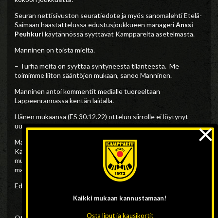
Seuran nettisivuston seuratiedote ja myös sanomalehti Etelä-
Saimaan haastattelussa edustusjoukkueen manageri
Anssi
Peuhkuri
käytännössä syyttävät Kamppareita asetelmasta.
Manninen on toista mieltä.
– Turha meitä on syyttää syntyneestä tilanteesta. Me
toimimme liiton sääntöjen mukaan, sanoo Manninen.
Manninen antoi kommentit medialle tuoreeltaan
Lappeenrannassa kentän laidalla.
Hänen mukaansa (ES 30.12.22) ottelun siirrolle ei löytynyt
×
uutta ajankohtaa.
Manninen korostaa, että lajissa kalenteri on täynnä, koska
Kampparit pelaa myös alle 21-vuotiaiden sarjaa. Hänen
mukaansa uusien pelipäivien löytäminen ”on melko tavalla
mahdoton paikka”.
Edustusjoukkue palasi perjantaina illalla saman tien Mikkeliin.
Kaikki mukaan
kannustamaan!
Osta liput ja kausikortit
Otteluohjelman mukainen seuraava Kampparien ottelu on 4.