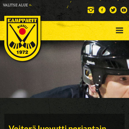
VALITSE ALUE
+
Veiterä luovutti perjantain