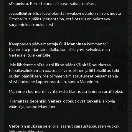
siirtämistä. Perusteluna oli useat sairastumiset.
Jääpalloliiton kilpailuvaliokunta hyväksyi ottelun siirron, mutta
liittohallitus päätti perjantaina, että ottelu on pelattava
sarjaohjelman mukaisesti.
Kampparien päävalmentaja
Olli Manninen
kommentoi
tilannetta perjantaina illalla, kun oli käynyt selväksi, että
Veiterä ei tule kentälle.
-Me lähdemme siitä, että liiton sääntöjä pitää noudattaa.
Kilpailuvaliokunnan päätös oli virheellinen ja liittohallitus teki
uuden päätöksen. Me olimme valmistautuneet pelaamaan ja
siksi lähdimme Lappeenrantaan, sanoo Manninen.
Manninen luonnehtii syntynyttä tilannetta lähinnä surulliseksi.
-Harmittaa tietenkin. Veiterä-ottelut ovat tärkeitä ja kovia
vääntöjä, sanoo Manninen.
Veiterän mukaan
se ei olisi saanut sairaustapausten vuoksi
kokoon joukkuetta.