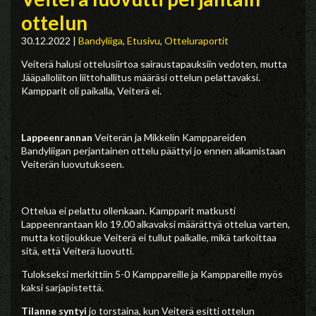
ottelun
30.12.2022
|
Bandyliiga
,
Etusivu
,
Otteluraportit
Veiterä halusi ottelusiirtoa sairaustapauksiin vedoten, mutta
Jääpalloliiton liittohallitus määräsi ottelun pelattavaksi.
Kampparit oli paikalla, Veiterä ei.
Lappeenrannan
Veiterän ja Mikkelin Kamppareiden
Bandyliigan perjantainen ottelu päättyi jo ennen alkamistaan
Veiterän luovutukseen.
Ottelua ei pelattu ollenkaan. Kampparit matkusti
Lappeenrantaan klo 19.00 alkavaksi määrättyä ottelua varten,
mutta kotijoukkue Veiterä ei tullut paikalle, mikä tarkoittaa
sitä, että Veiterä luovutti.
Tulokseksi merkittiin 5-0 Kamppareille ja Kamppareille myös
kaksi sarjapistettä.
Tilanne syntyi
jo torstaina, kun Veiterä esitti ottelun