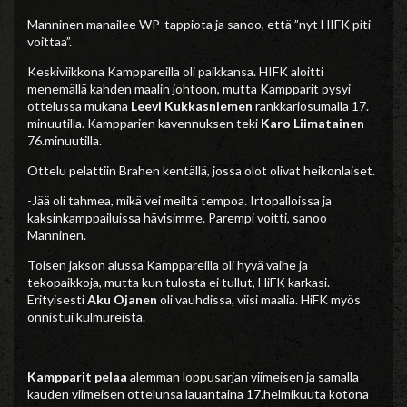
Manninen manailee WP-tappiota ja sanoo, että ”nyt HIFK piti
voittaa”.
Keskiviikkona Kamppareilla oli paikkansa. HIFK aloitti
menemällä kahden maalin johtoon, mutta Kampparit pysyi
ottelussa mukana
Leevi Kukkasniemen
rankkariosumalla 17.
minuutilla. Kampparien kavennuksen teki
Karo Liimatainen
76.minuutilla.
Ottelu pelattiin Brahen kentällä, jossa olot olivat heikonlaiset.
-Jää oli tahmea, mikä vei meiltä tempoa. Irtopalloissa ja
kaksinkamppailuissa hävisimme. Parempi voitti, sanoo
Manninen.
Toisen jakson alussa Kamppareilla oli hyvä vaihe ja
tekopaikkoja, mutta kun tulosta ei tullut, HiFK karkasi.
Erityisesti
Aku Ojanen
oli vauhdissa, viisi maalia. HiFK myös
onnistui kulmureista.
Kampparit pelaa
alemman loppusarjan viimeisen ja samalla
kauden viimeisen ottelunsa lauantaina 17.helmikuuta kotona