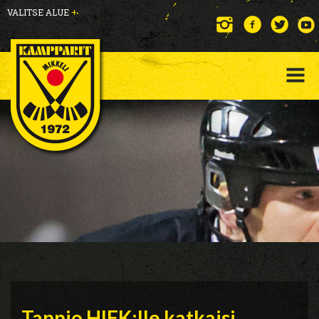
VALITSE ALUE
+
Tappio HIFK:lle katkaisi