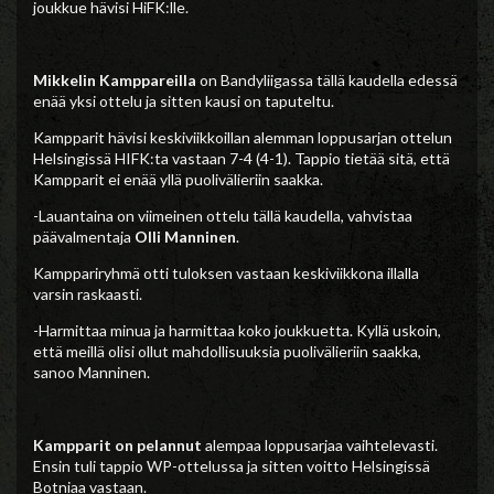
joukkue hävisi HiFK:lle.
Mikkelin Kamppareilla
on Bandyliigassa tällä kaudella edessä
enää yksi ottelu ja sitten kausi on taputeltu.
Kampparit hävisi keskiviikkoillan alemman loppusarjan ottelun
Helsingissä HIFK:ta vastaan 7-4 (4-1). Tappio tietää sitä, että
Kampparit ei enää yllä puolivälieriin saakka.
-Lauantaina on viimeinen ottelu tällä kaudella, vahvistaa
päävalmentaja
Olli Manninen
.
Kamppariryhmä otti tuloksen vastaan keskiviikkona illalla
varsin raskaasti.
-Harmittaa minua ja harmittaa koko joukkuetta. Kyllä uskoin,
että meillä olisi ollut mahdollisuuksia puolivälieriin saakka,
sanoo Manninen.
Kampparit on pelannut
alempaa loppusarjaa vaihtelevasti.
Ensin tuli tappio WP-ottelussa ja sitten voitto Helsingissä
Botniaa vastaan.