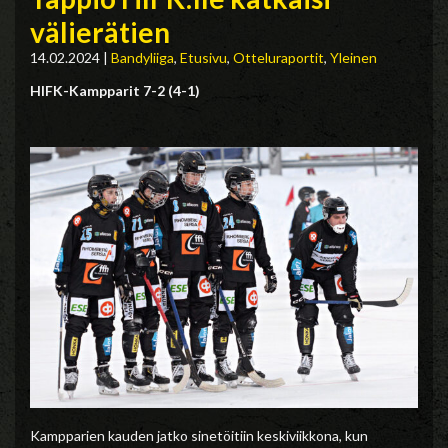
välierätien
14.02.2024
|
Bandyliiga
,
Etusivu
,
Otteluraportit
,
Yleinen
HIFK-Kampparit 7-2 (4-1)
Kampparien kauden jatko sinetöitiin keskiviikkona, kun