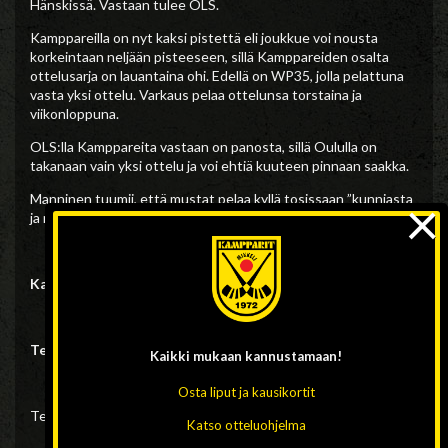
Hänskissä. Vastaan tulee OLS.
Kamppareilla on nyt kaksi pistettä eli joukkue voi nousta
korkeintaan neljään pisteeseen, sillä Kamppareiden osalta
ottelusarja on lauantaina ohi. Edellä on WP35, jolla pelattuna
vasta yksi ottelu. Varkaus pelaa ottelunsa torstaina ja
viikonloppuna.
OLS:lla Kamppareita vastaan on panosta, sillä Oululla on
takanaan vain yksi ottelu ja voi ehtiä kuuteen pinnaan saakka.
×
Manninen tuumii, että mustat pelaa kyllä tosissaan ”kunniasta
ja maineesta sarjan loppuun saakka”.
Kampparit-OLS alkaa lauantaina Hänskissä klo 15.00
Tervetuloa!
Kaikki mukaan
kannustamaan!
Osta liput ja kausikortit
Teksti Kampparit/tiedotus, kuva Jukka Laitinen, arkisto
Katso otteluohjelma