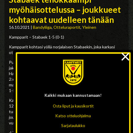
myöhäisottelussa – joukkueet
kohtaavat uudelleen tänään
16.10.2021
|
Bandyliiga
,
Otteluraportit
,
Yleinen
Kampparit – Stabaek 1-5 (0-1)
Kampparit kohtasi yöllä norjalaisen Stabaekin, joka karkasi
×
ottelun lopussa selvään 1-5-voittoon.
Puoliajalle mentiin norjalaisten johtaessa maalilla. Toisen
jakson alkuun osui ensin Stabaek kulmasta, kunnes Janne
Hauska osui puolestaan kulmalyönnissään ja kavensi pelin 1-
2:een. Jakson lopun Stabaek jaksoi paremmin ja hyödynsi
maalipaikkansa tehokkaasti. Lopputuloksena Stabaekin voitto
1-5.
Kaikki mukaan
kannustamaan!
Kamppareilla on mahdollisuus revanssiin heti tänään kello
12.00 Suomen aikaa, kun samat joukkueet kohtaavat
Osta liput ja kausikortit
turnauksen sijoitusottelussa. Ottelussa selviää, kumpi
Katso otteluohjelma
joukkueista on palautunut paremmin rankasta, kolmen ottelun
vuorokaudesta!
Sarjataulukko
-LT-