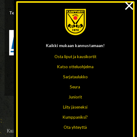
×
Tervetuloa Hänskiin kannustamaan Musta voittoon!
Kaikki mukaan
kannustamaan!
Osta liput ja kausikortit
Katso otteluohjelma
Sarjataulukko
Seura
Juniorit
Liity jäseneksi
Kumppaniksi?
Ota yhteyttä
Kaikki oikeudet pidätetään 2026 // Design ja toteutus:
HAAJA