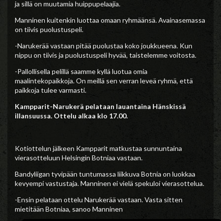
ja sillä on muutamia huippupelaajia.
Manninen kuitenkin luottaa omaan ryhmäänsä. Avainasemassa
on tiivis puolustuspeli.
-Narukerää vastaan pitää puolustaa koko joukkueena. Kun
nippu on tiivis ja puolustuspeli hyvää, taistelemme voitosta.
-Pallollisella pelillä saamme kyllä luotua omia
maalintekopaikkoja. On meillä sen verran leveä ryhmä, että
paikkoja tulee varmasti.
Kampparit-Narukerä pelataan lauantaina Hänskissä
illansuussa. Ottelu alkaa klo 17.00.
Kotiottelun jälkeen Kampparit matkustaa sunnuntaina
vierasotteluun Helsingin Botniaa vastaan.
Bandyliigan tyvipään tuntumassa liikkuva Botnia on luokkaa
kevyempi vastustaja. Manninen ei vielä spekuloi vierasottelua.
-Ensin pelataan ottelu Narukerää vastaan. Vasta sitten
mietitään Botniaa, sanoo Manninen