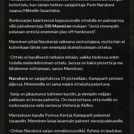
kotiottelu, kun tämän hetken sarjajohtaja Porin Narukerä
saapuu Mikkeliin lauantaina.
Runkosarjan kääntyessä loppusuoralle ottelulla on painoarvoa,
sillä päävalmentaja
Olli Mannisen
mukaan ”tästä eteenpäin
pelataan entistä enemmän play off-henkisesti”.
Manninen pitää Narukerää vaikeana vastustajana, mutta hän ei
kuitenkaan lähde sen enempää dramatisoimaan ottelua.
-Ottelu ei lopullisesti ratkaise mitään, vaikka tiedossa onkin
todella mielenkiintoinen ottelu. Jaossa on kaksi pistettä ja me
lähdemme voittamaan, sanoo Manninen.
Narukerä
on sarjajohdossa 19 pisteellään, Kampparit pisteen
jäljessä. Molemmilla on sama määrä otteluita pelattuna.
-Sarja on jakautunut kahteen kastiin, ja ylempiin neljään
paikkaan on kovaa painetta. On muistettava, että meillä on
runkosarjassa vielä vastassa Veiterä ja Akilles.
Marraskuun lopulla Porissa Kerä ja Kampparit pelasivat
tasapelin. Manninen lataa lauantain paineet vierasjoukkueelle.
-Onhan Narukerä sarjan ennakkosuosikki. Ryhmä on laadukas