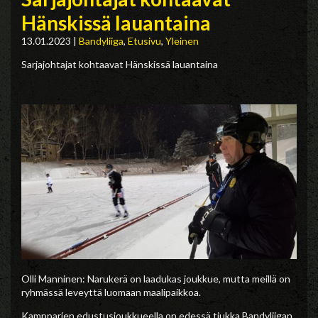
Hänskissä lauantaina
13.01.2023
|
Bandyliiga
,
Etusivu
,
Yleinen
Sarjajohtajat kohtaavat Hänskissä lauantaina
Olli Manninen: Narukerä on laadukas joukkue, mutta meillä on
ryhmässä leveyttä luomaan maalipaikkoa.
Kampparien edustusjoukkueella on edessä tiukka Bandyliigan