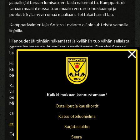
jääpallo jäi tänään lumisateen takia näkemättä. Kampparit oli
tänään maalinteossa tuon maalin verran tehokkaampi ja
puolusti kyllä hyvin omaa maaliaan. Tottakai harmittaa.
Kampparivalmentaja Antero Levänen oli olosuhteista samoilla
linjoilla.
Hienoudet jäi tänään näkemättä ja kyllähän tuo vähän sellaista
×
onnen kauppaa on, kumpi osuu terävämmin. Onneksi Santeri
Laitinen oli tänään tehokas ja joukkue puolusti hienosti.
Hieno ja tärkeä voitto meille ja varsinkin meidän nuoremmalle
kaartille. Koko joukkue oli valmis ottamaan tänään mustelmia ja
palkintona oli pisteet.
Kamppareilla on runkosarjassa jäljellä kolme ottelua. Ensi
viikonloppuna matkustetaan pohjoiseen (LRK ja OLS) ja
Kaikki mukaan
kannustamaan!
perjantaina 14.2. pelataan runkosarjan päätöskierros jolloin
Mikkeliin saapuu JPS!
Osta liput ja kausikortit
Otteluraportin tarjoaa:
Katso otteluohjelma
eroakiireesta.fi
Sarjataulukko
Teksti: Lauri Tikanoja
Seura