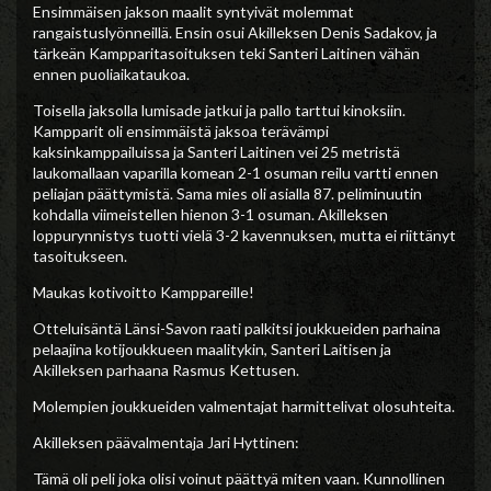
Ensimmäisen jakson maalit syntyivät molemmat
rangaistuslyönneillä. Ensin osui Akilleksen Denis Sadakov, ja
tärkeän Kampparitasoituksen teki Santeri Laitinen vähän
ennen puoliaikataukoa.
Toisella jaksolla lumisade jatkui ja pallo tarttui kinoksiin.
Kampparit oli ensimmäistä jaksoa terävämpi
kaksinkamppailuissa ja Santeri Laitinen vei 25 metristä
laukomallaan vaparilla komean 2-1 osuman reilu vartti ennen
peliajan päättymistä. Sama mies oli asialla 87. peliminuutin
kohdalla viimeistellen hienon 3-1 osuman. Akilleksen
loppurynnistys tuotti vielä 3-2 kavennuksen, mutta ei riittänyt
tasoitukseen.
Maukas kotivoitto Kamppareille!
Otteluisäntä Länsi-Savon raati palkitsi joukkueiden parhaina
pelaajina kotijoukkueen maalitykin, Santeri Laitisen ja
Akilleksen parhaana Rasmus Kettusen.
Molempien joukkueiden valmentajat harmittelivat olosuhteita.
Akilleksen päävalmentaja Jari Hyttinen:
Tämä oli peli joka olisi voinut päättyä miten vaan. Kunnollinen