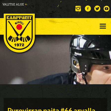
VALITSE ALUE
+
Purovirran paita #66 arvalla