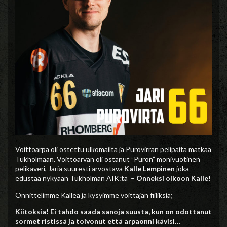
Voittoarpa oli ostettu ulkomailta ja Purovirran pelipaita matkaa
Tukholmaan. Voittoarvan oli ostanut ”Puron” monivuotinen
pelikaveri, Jaria suuresti arvostava
Kalle Lempinen
joka
edustaa nykyään Tukholman AIK:ta –
Onneksi olkoon Kalle
!
Onnittelimme Kallea ja kysyimme voittajan fiiliksiä;
Kiitoksia! Ei tahdo saada sanoja suusta, kun on odottanut
sormet ristissä ja toivonut että arpaonni kävisi…