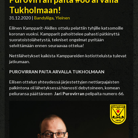
Tukholmaan!
31.12.2020
|
Bandyliiga
,
Yleinen
Eilinen Kampparit-Akilles ottelu pelattiin tyhjille katsomoille
koronan vuoksi. Kampparit pahoittelee pahasti pätkinyttä
suoratoistolähetystä, tekniset ongelmat pyritään
selvittämään ennen seuraavaa ottelua!
Nettilähetykset kaikista Kamppareiden kotiotteluista tulevat
jatkumaan.
PUROVIRRAN PAITA ARVALLA TUKHOLMAAN
Eilisen ottelun yhteydessä järjestettyjen nettiarpajaisten
palkintona oli lähetyksessä hienosti debytoineen, komean
peliuransa päättäneen
Jari Purovirran
pelipaita numero 66.