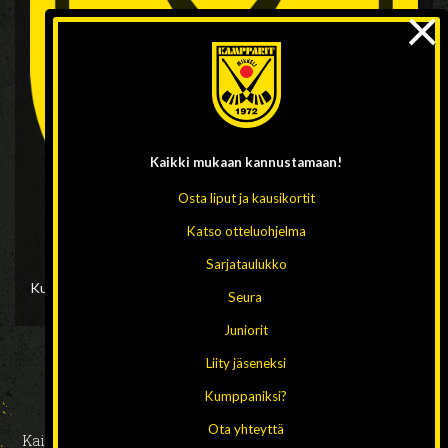
×
Kaikki mukaan
kannustamaan!
Osta liput ja kausikortit
Katso otteluohjelma
Sarjataulukko
Kuvat arkistosta: Kontrastia/Pihla Liukkonen
Seura
Juniorit
Liity jäseneksi
Kumppaniksi?
Ota yhteyttä
Kaikki oikeudet pidätetään 2026 // Design ja toteutus:
HAAJA