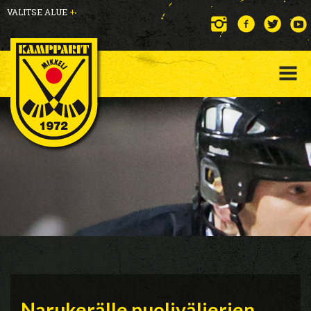
VALITSE ALUE
+
Narukerälle puolivälierien