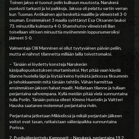
Toinen jakso ei tuonut pelin kulkuun muutosta. Narukerä
puolusti tarkasti ja loi paikkoja. Jaksoa oli pelattu vartin verran
kun Tuomas Antikainen ajoi keskeltä maalille ja viimeisteli 3-0
osuman. Ensimmäiset 3 maalia syöttänyt Esa Oksanen laukoi
73. minuutilla kulmasta 4-0. Shamshutov viimeisteli illan
toisellaan viitisen minuuttia myöhemmin loppunumeroiksi
jääneet 5-0.
Valmentaja Olli Manninen ei ollut tyytyväinen päivän peliin,
mutta ei nähnyt tilannetta millään lailla toivottomaksi.
– Tänään ei löydetty konsteja Narukerän
käsipallopuolustuksen murtamiseksi. Nyt pitää vaan käydä
tilanne huolella läpi ja löytää keino hyökätä jatkossa fiksummin
ja tehokkaammin mitä tänään tehtiin. Vähän harmittaa
ensimmäisen jakson halvat maalit. Nollataan tilanne ja tullaan
perjantaina vahvempana. Kyllä meidän pitää vielä sunnuntaina
tulla Poriin. Tänään poissa olleet Kimmo Huotelin ja Valtteri
Hauska saatanee molemmat perjantaina riviin.
Perjantaina jatketaan Mikkelissä ja mikäli perjantain jälkeen
voitot ovat tasan, ratkaistaan välieräpaikka sunnuntaina
Porissa.
2. Puolivälieräottelu Kampparit – Narukerä, perjantaina 19.2,