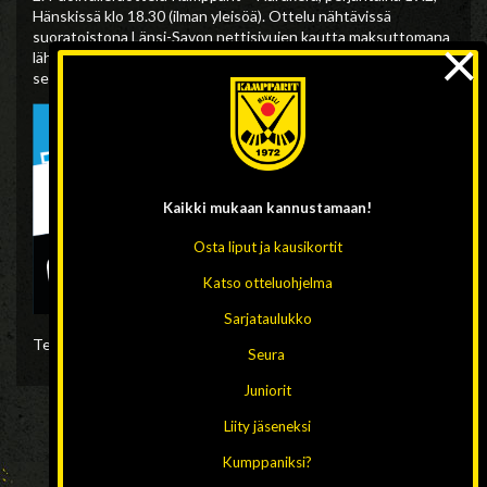
Hänskissä klo 18.30 (ilman yleisöä). Ottelu nähtävissä
×
suoratoistona Länsi-Savon nettisivujen kautta maksuttomana
lähetyksenä ja ammattimaisen puolueettomasti
selostettuna…
Kaikki mukaan
kannustamaan!
Osta liput ja kausikortit
Katso otteluohjelma
Sarjataulukko
Teksti: Lauri Tikanoja
Seura
Juniorit
Liity jäseneksi
Kumppaniksi?