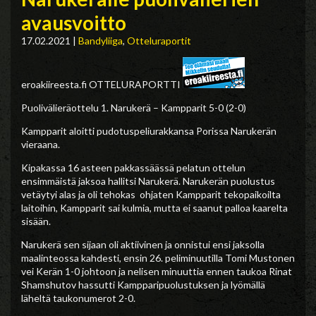
avausvoitto
17.02.2021
|
Bandyliiga
,
Otteluraportit
eroakiireesta.fi OTTELURAPORTTI
Puolivälieräottelu 1. Narukerä – Kampparit 5-0 (2-0)
Kampparit aloitti pudotuspeliurakkansa Porissa Narukerän
vieraana.
Kipakassa 16 asteen pakkassäässä pelatun ottelun
ensimmäistä jaksoa hallitsi Narukerä. Narukerän puolustus
vetäytyi alas ja oli tehokas ohjaten Kampparit tekopaikoilta
laitoihin, Kampparit sai kulmia, mutta ei saanut palloa kaarelta
sisään.
Narukerä sen sijaan oli aktiivinen ja onnistui ensi jaksolla
maalinteossa kahdesti, ensin 26. peliminuutilla Tomi Mustonen
vei Kerän 1-0 johtoon ja nelisen minuuttia ennen taukoa Rinat
Shamshutov hassutti Kampparipuolustuksen ja lyömällä
läheltä taukonumerot 2-0.