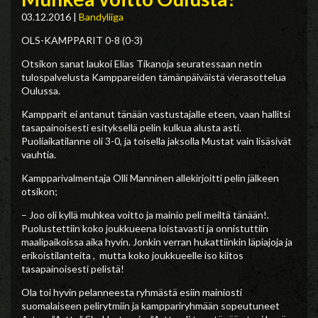
03.12.2016
|
Bandyliiga
OLS-KAMPPARIT 0-8 (0-3)
Otsikon sanat laukoi Elias Tikanoja seuratessaan netin
tulospalvelusta Kamppareiden tämänpäiväistä vierasottelua
Oulussa.
Kampparit ei antanut tänään vastustajalle eteen, vaan hallitsi
tasapainoisesti esityksellä pelin kulkua alusta asti.
Puoliaikatilanne oli 3-0, ja toisella jaksolla Mustat vain lisäsivät
vauhtia.
Kampparivalmentaja Olli Manninen allekirjoitti pelin jälkeen
otsikon;
– Joo oli kyllä muhkea voitto ja mainio peli meiltä tänään!.
Puolustettiin koko joukkueena loistavasti ja onnistuttiin
maalipaikoissa aika hyvin. Jonkin verran hukattiinkin läpiajoja ja
erikoistilanteita , mutta koko joukkueelle iso kiitos
tasapainoisesti pelistä!
Ola toi hyvin pelanneesta ryhmästä esiin mainiosti
suomalaiseen pelirytmiin ja kamppariryhmään sopeutuneet