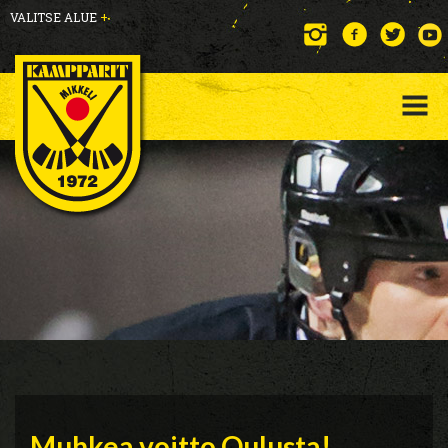
VALITSE ALUE
+
Muhkea voitto Oulusta!