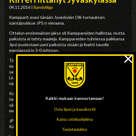
04.11.2016
|
Bandyliiga
Kampparit avasi tänään Jyväskylän Olli-turnauksen
isäntäjoukkue JPS:n vieraana.
Ottelun ensimmäinen jakso oli Kamppareiden hallintaa, mutta
paikoista ei tehty maaleja. Kamppareiden tuhriessa paikkansa
Jipsi puolestaan pani paikoista sisään ja livahti tauolle
×
mentäessä jo 3-0-johtoon.
Toisen jakson alkuun isännät tekivät jo neljännen maalinsa,
mutta ensimmäisen vartin jälkeen Kampparit vei taas peliä
selvästi. Ville Hämäläisen, Esko Liukkosen ja Tuomas
Liukkosen kavennusosumilla Kampparit pääsi maalin päähän, ja
näin lopputulos kirjattiin isännille 4-3.
Kampparivalmentaja Antero Levänen harmitteli omiensa
Kaikki mukaan
kannustamaan!
tehojen puutetta. ”Tänään ei saatu paikoista sisään, oltiin
vähän huolimattomia. Jos ei osuta puiden väliin, ei se oikein voi
Osta liput ja kausikortit
mennä sisäänkään”.
Katso otteluohjelma
JPS ja WP-35 pelaavat vastakkain huomenna ja sunnuntaina
Kampparit kohtaa WP:n kello 13 alkavassa ottelussa.
Sarjataulukko