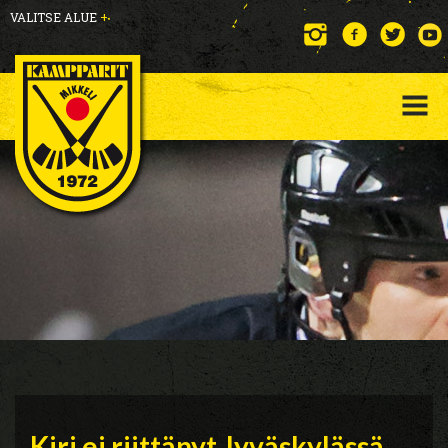
VALITSE ALUE
+
Kiri ei riittänyt Jyväskylässä