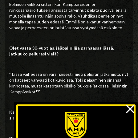
kolmisen viikkoa sitten, kun Kamppareiden ei
runkosarjasijoituksen ansiosta tarvinnut pelata puolivälieriä ja
muutolle ilmaantui näin sopiva rako. Vauhdikas perhe on nyt
monella tapaa uuden edessä, Emmillä on alkanut vanhempain
vapaa ja perheeseen on huhtikuussa syntymässä esikoinen.
Olet vasta 30-vuotias, jääpalloilija parhaassa iässä,
jatkuuko peliurasi vielä?
”Tässä vaiheessa en varsinaisesti mieti peliuran jatkamista, nyt
on katseet vahvasti kotikuvioissa. Toki pelaaminen sinänsä
kiinnostaa, mutta katsotaan olisiko joukkue jatkossa Helsingin
Kamppiveikot!?”
×
Kamppariyhteisö kiittää kuluneista vuosista ja toivottaa
sinulle ja perheellesi kaikkea hyvää jatkoon