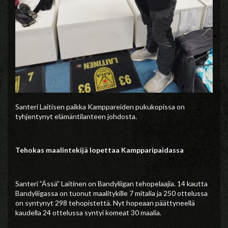
Santeri Laitisen paikka Kamppareiden pukukopissa on
tyhjentynyt elämäntilanteen johdosta.
Tehokas maalintekijä lopettaa Kampparipaidassa
Santeri ”Ässä” Laitinen on Bandyliigan tehopelaajia. 14 kautta
Bandyliigassa on tuonut maalitykille 7 mitalia ja 250 ottelussa
on syntynyt 298 tehopistettä. Nyt hopeaan päättyneellä
kaudella 24 ottelussa syntyi komeat 30 maalia.