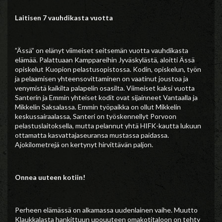
Laitisen 7 vauhdikasta vuotta
”Ässä” on elänyt viimeiset seitsemän vuotta vauhdikasta
elämää. Palattuaan Kamppareihin Jyväskylästä, aloitti Ässä
opiskelut Kuopion pelastusopistossa. Kodin, opiskelun, työn
ja pelaamisen yhteensovittaminen on vaatinut joustoa ja
venymistä kaikilta palapelin osasilta. Viimeiset kaksi vuotta
Santerin ja Emmin yhteiset kodit ovat sijainneet Vantaalla ja
Mikkelin Saksalassa. Emmin työpaikka on ollut Mikkelin
keskussairaalassa, Santeri on työskennellyt Porvoon
pelastuslaitoksella, mutta pelannut yhtä HIFK-kautta lukuun
ottamatta kasvattajaseuransa mustassa paidassa.
Ajokilometrejä on kertynyt hirvittävän paljon.
Onnea uuteen kotiin!
Perheen elämässä on alkamassa uudenlainen vaihe. Muutto
Klaukkalasta hankittuun upouuteen omakotitaloon on tehty