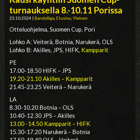
turnauksella 8.-10.11 Porissa
23.10.2024
|
Bandyliiga
,
Etusivu
,
Yleinen
Otteluohjelma, Suomen Cup, Pori
Lohko A: Veiterä, Botnia, Narukerä, OLS
Lohko B: Akilles, JPS, HIFK,
Kampparit
PE
17.00-18.50 HIFK – JPS
19.20-21.10 Akilles – Kampparit
21.45-23.25 Veiterä – Narukerä
LA
8.30-10.20 Botnia – OLS
10.40-12.30 JPS – Akilles
13.00 -14.50 Kampparit – HIFK
15.30-17.20 Narukerä – Botnia
17.50-19.40 OLS – Veiterä