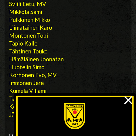
Sviili Eetu, MV
Mikkola Sami
Pulkkinen Mikko
Liimatainen Karo
Montonen Topi
Tapio Kalle
Tähtinen Touko
Hämäläinen Joonatan
Huotelin Simo
Korhonen Iivo, MV
Immonen Jere
Kumela Viljami
×
Tapio Paavo
Kokko Oskari
Järvinen Jaakko