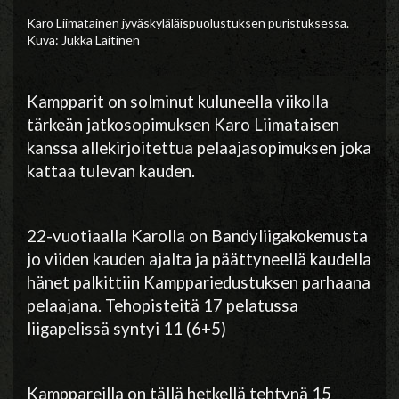
Karo Liimatainen jyväskyläläispuolustuksen puristuksessa.
Kuva: Jukka Laitinen
Kampparit on solminut kuluneella viikolla
tärkeän jatkosopimuksen Karo Liimataisen
kanssa allekirjoitettua pelaajasopimuksen joka
kattaa tulevan kauden.
22-vuotiaalla Karolla on Bandyliigakokemusta
jo viiden kauden ajalta ja päättyneellä kaudella
hänet palkittiin Kamppariedustuksen parhaana
pelaajana. Tehopisteitä 17 pelatussa
liigapelissä syntyi 11 (6+5)
Kamppareilla on tällä hetkellä tehtynä 15