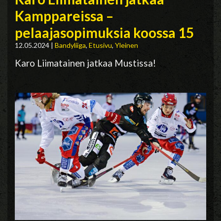
Kamppareissa –
pelaajasopimuksia koossa 15
12.05.2024
|
Bandyliiga
,
Etusivu
,
Yleinen
Karo Liimatainen jatkaa Mustissa!