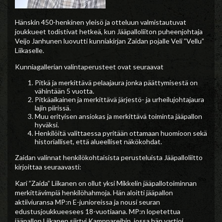
Hänskin 450-henkinen yleisö ja otteluun valmistautuvat
joukkueet todistivat hetkeä, kun Jääpalloliiton puheenjohtaja
Veijo Janhunen luovutti kunniakirjan Zaidan pojalle Veli ”Vellu”
Liikaselle.
Kunniagallerian valintaperusteet ovat seuraavat
Pitkä ja merkittävä pelaajaura jonka päättymisestä on
vähintään 5 vuotta.
Pitkäaikainen ja merkittävä järjestö- ja urheilujohtajaura
lajin piirissä.
Muu erityisen ansiokas ja merkittävä toiminta jääpallon
hyväksi.
Henkilöitä valittaessa pyritään ottamaan huomioon sekä
historialliset, että alueelliset näkökohdat.
Zaidan valinnat henkilökohtaisista perusteluista Jääpalloliitto
kirjoittaa seuraavasti:
Kari ”Zaida” Liikanen on ollut yksi Mikkelin jääpallotoiminnan
merkittävimpiä henkilöhahmoja. Hän aloitti jääpallon
aktiiviuransa MP:n E-junioreissa ja nousi seuran
edustusjoukkueesees 18-vuotiaana. MP:n lopetettua
jääpallon Liikanen siirtyi Kamppareihin, jossa hän vartioi