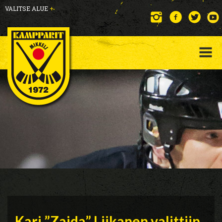
VALITSE ALUE
+
Kari ”Zaida” Liikanen valittiin