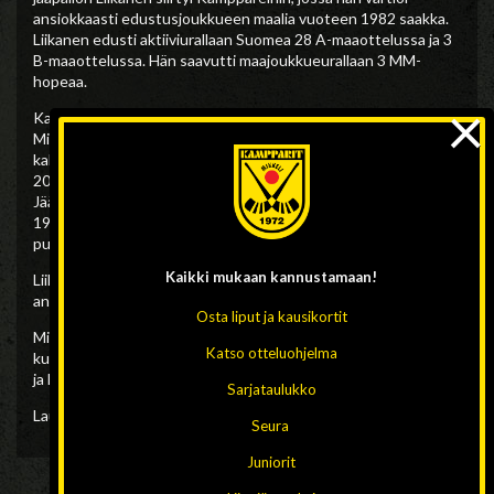
ansiokkaasti edustusjoukkueen maalia vuoteen 1982 saakka.
Liikanen edusti aktiiviurallaan Suomea 28 A-maaottelussa ja 3
B-maaottelussa. Hän saavutti maajoukkueurallaan 3 MM-
hopeaa.
×
Kari Liikanen on tehnyt varsin merkittävän uran seurajohtajana
Mikkelin Kamppareissa. Hän toimi seuran puheenjohtajana
kahteen otteeseen yhte2nsä 13 vuotta1990-93 ja 1996-
2003. Liikanen on vaikuttanut aktiivisesti myös Suomen
Jääpalloliitossa. Hän toimi liiton hallituksen jäsenenä vuod2sta
1995 yhteensä 14 vuotta, mistä ajasta hän oli 8 vuotta liiton
puheenjohtajana.
Kaikki mukaan
kannustamaan!
Liikaselle on myönnetty ansioistaan Jääpalloliiton kultainen
ansiomerkki ja hopeinen plaketti.
Osta liput ja kausikortit
Mikkeliläinen jääpalloväki yhtyy täysin sydämin liiton
Katso otteluohjelma
kunnianosoitukseen ja ikävöi liian varhain Hänskin katsomosta
ja keskuudestamme poistunutta suurta persoonaa!
Sarjataulukko
Lauri Tikanoja
Seura
Juniorit