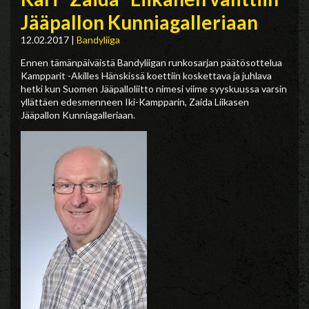
Jääpallon Kunniagalleriaan
12.02.2017
|
Bandyliiga
Ennen tämänpäiväistä Bandyliigan runkosarjan päätösottelua
Kampparit -Akilles Hänskissä koettiin koskettava ja juhlava
hetki kun Suomen Jääpalloliitto nimesi viime syyskuussa varsin
yllättäen edesmenneen Iki-Kampparin, Zaida Liikasen
Jääpallon Kunniagalleriaan.