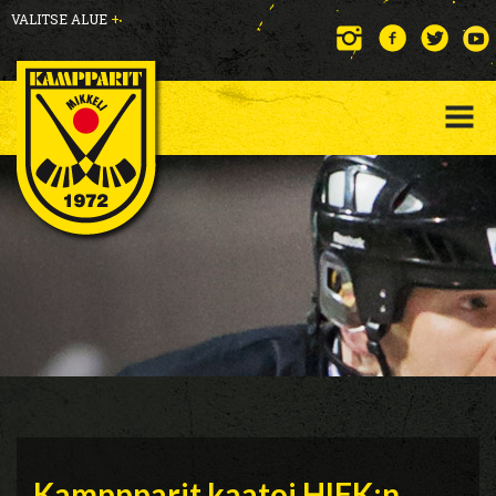
VALITSE ALUE
+
Kamppparit kaatoi HIFK:n