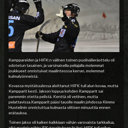
Kamppareiden ja HIFK:n välinen toinen puolivälieräottelu oli
odotetun tasainen, ja varsinaisella peliajalla molemmat
joukkueet onnistuivat maalinteossa kerran, molemmat
kulmalyönneistä.
Kovassa myötätuulessa aloittanut HIFK tuli alun kovaa, mutta
Kampparit kesti. Jakson loppua kohden Kampparit sai
paremmin otetta pelistä. Kenttä oli vetinen, mutta
pelattavissa.Kampparit pääsi tauolle maalin johdossa Kimmo
Huotelinin onnistuttua kulmasta viitisen minuuttia ennen
erätaukoa.
Toinen jakso oli kaiken kaikkiaan vähän varovaista tarkkailua,
eikä maaleja nähty IFK-tasoituksen lisäksi. HIFK tuli reilun