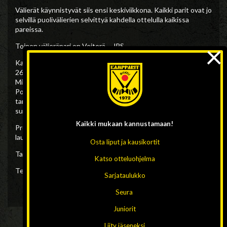
Välierät käynnistyvät siis ensi keskiviikkona. Kaikki parit ovat jo
selvillä puolivälierien selvittyä kahdella ottelulla kaikissa
pareissa.
×
Toinen välieräpari on Veiterä – JPS.
Kampparit kohtaa Akilleksen jotka aloittavat keskiviikkona
26.2. Porvoossa, toinen peli pelataan lauantaina 29.2.
Mikkelissä ja seuraavana keskiviikkona 4.3. kamppaillaan jälleen
Porvoossa. Finaalipaikkaan tarvitaan kolme voittoa,
tarvittaessa pelataan vielä perjantaina 6.3. Mikkelissä ja
sunnuntaina 8.3. Porvoossa.
Kaikki mukaan
kannustamaan!
Pronssiottelu pelataan perjantaina 13.3. ja Bandyliigan finaali
lauantaina 14.3.
Osta liput ja kausikortit
Taistelu jatkuu!
Katso otteluohjelma
Teksti: Lauri Tikanoja, kuva; Mari Ukkonen (arkisto)
Sarjataulukko
Seura
Juniorit
Liity jäseneksi