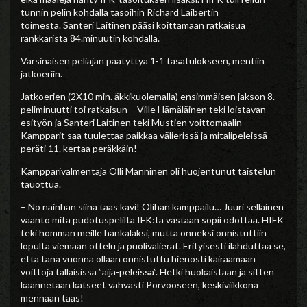
tunnin pelin kohdalla tasoihin Richard Laibertin
toimesta. Santeri Laitinen pääsi koittamaan ratkaisua
rankkarista 84.minuutin kohdalla.
Varsinaisen peliajan päätyttyä 1-1 tasatulokseen, mentiin
jatkoeriin.
Jatkoerien (2X10 min. äkkikuolemalla) ensimmäisen jakson 8.
peliminuutti toi ratkaisun – Ville Hämäläinen teki loistavan
esityön ja Santeri Laitinen teki Mustien voittomaalin –
Kampparit saa tuulettaa paikkaa välierissä ja mitalipeleissä
peräti 11. kertaa peräkkäin!
Kampparivalmentaja Olli Manninen oli huojentunut taistelun
tauottua.
– No näinhän siinä taas kävi! Olihan kamppailu… Juuri sellainen
vääntö mitä pudotuspeliltä IFK:ta vastaan sopii odottaa. HIFK
teki homman meille hankalaksi, mutta onneksi onnistuttiin
lopulta viemään ottelu ja puolivälierät. Erityisesti ilahduttaa se,
että tänä vuonna ollaan onnistuttu hienosti kairaamaan
voittoja tällaisissa ”äijä-peleissä”. Hetki huokaistaan ja sitten
käännetään katseet vahvasti Porvooseen, keskiviikkona
mennään taas!