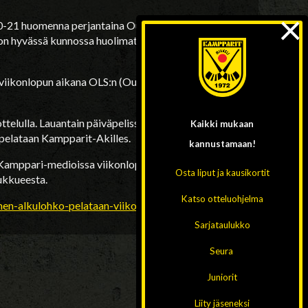
×
-21 huomenna perjantaina Oulussa
on hyvässä kunnossa huolimatta kuluneen viikon
iikonlopun aikana OLS:n (Oulu), Narukerän
elulla. Lauantain päiväpelissä klo 13.00
Kaikki mukaan
 pelataan Kampparit-Akilles.
kannustamaan!
ä Kamppari-medioissa viikonlopun mittaan.
Osta liput ja kausikortit
ukkueesta.
Katso otteluohjelma
nen-alkulohko-pelataan-viikonloppuna/
Sarjataulukko
Seura
Juniorit
Liity jäseneksi