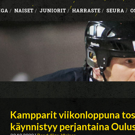
IGA
/
NAISET
/
JUNIORIT
/
HARRASTE
/
SEURA
/
O
Kampparit viikonloppuna to
käynnistyy perjantaina Oulu