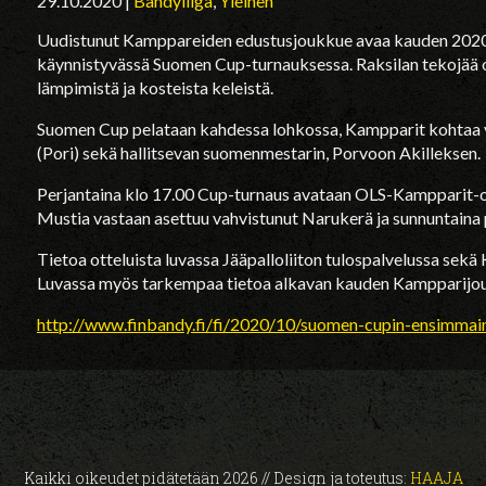
29.10.2020
|
Bandyliiga
,
Yleinen
Uudistunut Kamppareiden edustusjoukkue avaa kauden 2020
käynnistyvässä Suomen Cup-turnauksessa. Raksilan tekojää 
lämpimistä ja kosteista keleistä.
Suomen Cup pelataan kahdessa lohkossa, Kampparit kohtaa v
(Pori) sekä hallitsevan suomenmestarin, Porvoon Akilleksen.
Perjantaina klo 17.00 Cup-turnaus avataan OLS-Kampparit-ott
Mustia vastaan asettuu vahvistunut Narukerä ja sunnuntaina
Tietoa otteluista luvassa Jääpalloliiton tulospalvelussa sek
Luvassa myös tarkempaa tietoa alkavan kauden Kampparijo
http://www.finbandy.fi/fi/2020/10/suomen-cupin-ensimmai
Kaikki oikeudet pidätetään 2026 // Design ja toteutus:
HAAJA