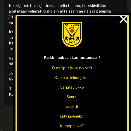
Kaksi jännittävää ja tiukkaa peliä takana, ja keskiviikkona
×
aloitetaan välierät. Uskoisin että saamme näistä peleistä
jatkoa ajatellen hyötyä, kun saatiin alle tällaiset kovat,
vauhdikkaat ja tasaiset väännöt”
Kampparit jatkaa näin välieriin, jossa vastaan tulee WP35:n
kahdessa ottelussa kukistanut JPS Jyväskylästä. Kotietu on
Kamppareilla ja ensimmäinen osaottelu pelataan ensi
keskiviikkona 20.2. kello 18.30.
Kaikki mukaan
kannustamaan!
Välieristä finaaliin selviää kolmella voitolla. Välieräparien
häviävät pelaavat pronssista.
Osta liput ja kausikortit
Lisää välieristä ja Bandyliigan jatko-ohjelmasta viikonlopun
Katso otteluohjelma
aikana!
Sarjataulukko
Teksti: Lauri Tikanoja
Kuva: Pihla Liukkonen/Kontrastia
Seura
Juniorit
Liity jäseneksi
Kumppaniksi?