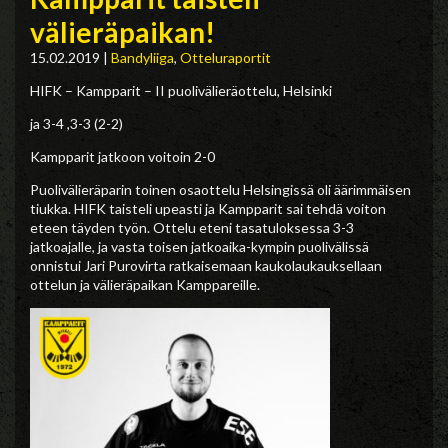
välieräpaikan!
15.02.2019
|
Bandyliiga
,
Otteluraportit
HIFK – Kampparit – II puolivälieräottelu, Helsinki
ja 3-4 ,3-3 (2-2)
Kampparit jatkoon voitoin 2-0
Puolivälieräparin toinen osaottelu Helsingissä oli äärimmäisen
tiukka. HIFK taisteli upeasti ja Kampparit sai tehdä voiton
eteen täyden työn. Ottelu eteni tasatuloksessa 3-3
jatkoajalle, ja vasta toisen jatkoaika-kympin puolivälissä
onnistui Jari Purovirta ratkaisemaan kaukolaukauksellaan
ottelun ja välieräpaikan Kamppareille.