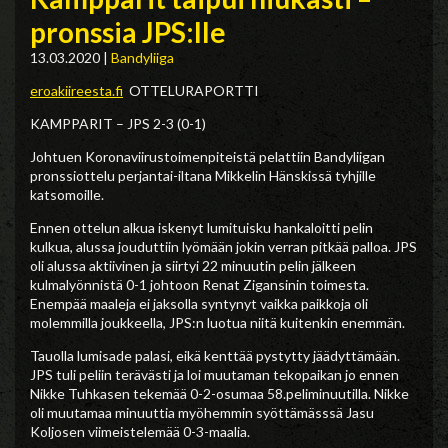
pronssia JPS:lle
13.03.2020
|
Bandyliiga
eroakiireesta.fi
OTTELURAPORTTI
KAMPPARIT – JPS 2-3 (0-1)
Johtuen Koronaviirustoimenpiteistä pelattiin Bandyliigan
pronssiottelu perjantai-iltana Mikkelin Hänskissä tyhjille
katsomoille.
Ennen ottelun alkua iskenyt lumituisku hankaloitti pelin
kulkua, alussa jouduttiin lyömään jokin verran pitkää palloa. JPS
oli alussa aktiivinen ja siirtyi 22 minuutin pelin jälkeen
kulmalyönnistä 0-1 johtoon Renat Zigansinin toimesta.
Enempää maaleja ei jaksolla syntynyt vaikka paikkoja oli
molemmilla joukkeella, JPS:n luotua niitä kuitenkin enemmän.
Tauolla lumisade palasi, eikä kenttää pystytty jäädyttämään.
JPS tuli peliin terävästi ja loi muutaman tekopaikan jo ennen
Nikke Tuhkasen tekemää 0-2-osumaa 58.peliminuutilla. Nikke
oli muutamaa minuuttia myöhemmin syöttämässsä Jasu
Koljosen viimeistelemää 0-3-maalia.