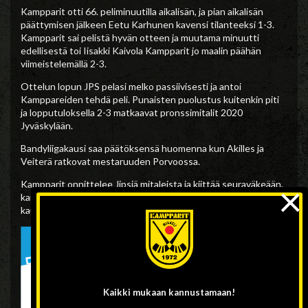
Kampparit otti 66. peliminuutilla aikalisän, ja pian aikalisän
päättymisen jälkeen Eetu Karhunen kavensi tilanteeksi 1-3.
Kampparit sai pelistä hyvän otteen ja muutama minuutti
edellisestä toi Iisakki Kaivola Kampparit jo maalin päähän
viimeistelemällä 2-3.
Ottelun lopun JPS pelasi melko passiivisesti ja antoi
Kamppareiden tehdä peli. Punaisten puolustus kuitenkin piti
ja lopputuloksella 2-3 matkaavat pronssimitalit 2020
Jyväskylään.
Bandyliigakausi saa päätöksensä huomenna kun Akilles ja
Veiterä ratkovat mestaruuden Porvoossa.
×
Kampparit onnittelee Jipsiä mitaleista ja kiittää seuraväkeään,
kannattajiaan ja yhteistyökumppaneitaan kuluneesta
kaudesta!
Kaikki mukaan
kannustamaan!