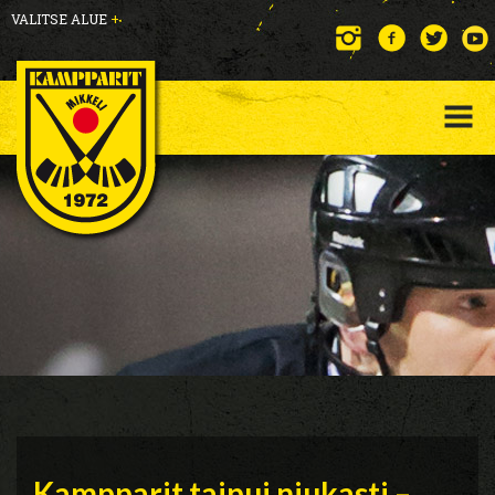
VALITSE ALUE
+
Kampparit taipui niukasti –