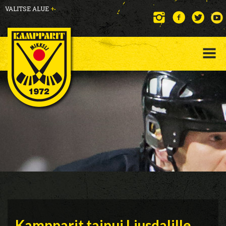
VALITSE ALUE
+
Kampparit taipui Ljusdalille