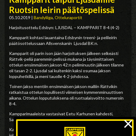
Ruotsin leirin päätöspelissä
05.10.2019
|
Bandyliiga
,
Otteluraportit
Harjoitusottelu Edsbyn: LJUSDAL – KAMPPARIT 8-4 (4-2)
Kampparit kohtasi lauantaina Edsbynín treeni- ja pelileirin
päätösottelussaan Allsvenskanin Ljusdal BK:n.
Kampparit oli parin ison jään harjoituksen jälkeen selkeästi
Rättvik-peliä paremmin pelissä mukana ja täysimittaisen
ottelun ensimmäisen jakson 42:n peliminuutin jälkeen tilanne
oli tasan 2-2. Ljusdal sai kuitenkin kaksi osumaa jakson
loppuhetkillä, ja meni tauolle 4-2-johdossa.
Toinen jakso mentiin ensimmäisen jakson malliin Rättvikin
ratkaistua ottelun lopullisesti viimeisen kymmenminuuttisen
aikana. Ottelun lopputuloksena oli ruotsalaisvoitto numeroin
8-4.
Kampparimaaleista vastasivat Eetu Karhunen kahdesti,
×
Santeri Laitinen sekä Ville Särkkä.
Kampparit ei päässyt leirin peleihin ihan terävimmillään
johtuen sairastelusta ja vammoista. Ville Hämäläinen on