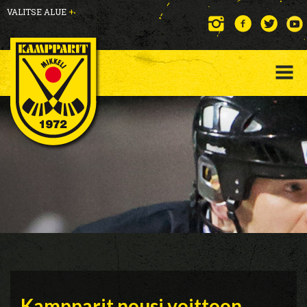
VALITSE ALUE
+
Kampparit nousi voittoon