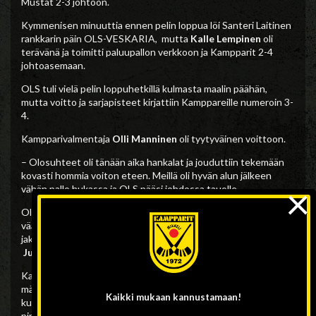
Mustat 2-3 johtoon.
Kymmenisen minuuttia ennen pelin loppua löi Santeri Laitinen
rankkarin päin OLS-VESKARIA, mutta
Kalle Lempinen
oli
terävänä ja toimitti paluupallon verkkoon ja Kampparit 2-4
johtoasemaan.
OLS tuli vielä pelin loppuhetkillä kulmasta maalin päähän,
mutta voitto ja sarjapisteet kirjattiin Kamppareille numeroin 3-
4.
Kampparivalmentaja
Olli Manninen
oli tyytyväinen voittoon.
– Olosuhteet oli tänään aika hankalat ja jouduttiin tekemään
kovasti hommia voiton eteen. Meillä oli hyvän alun jälkeen
×
vähän pallo hukassa ja OLS pääsi johdossa tauolle.
Olen tosi tyytyväinen siihen että tultiin tänään takaa ja saatiin
väännettyä voitto hankalasta ottelusta. Pidettiin toisella
jaksolla pää kylmänä ja saatiin tarvittavat osumat tehtyä.
Juuso Tervonen
oli tänään maalissa hyvä.
Kampparit jatkoi ottelun jälkeen matkaansa pohjoiseen, vei
märät pelikamppeensa
Haaparannan Gränsvallen’
ille
Kaikki mukaan
kannustamaan!
kuivumaan ja kohtaa huomenna tänään kotonaan komeat
pinnat
Akillekselta
napanneen
LRK
:n.