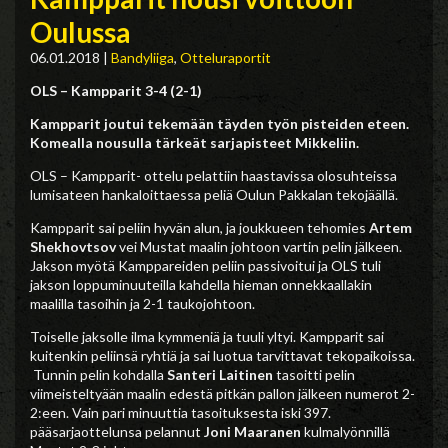
Oulussa
06.01.2018
|
Bandyliiga
,
Otteluraportit
OLS – Kampparit 3-4 (2-1)
Kampparit joutui tekemään täyden työn pisteiden eteen.
Komealla nousulla tärkeät sarjapisteet Mikkeliin.
OLS – Kampparit- ottelu pelattiin haastavissa olosuhteissa
lumisateen hankaloittaessa peliä Oulun Pakkalan tekojäällä.
Kampparit sai peliin hyvän alun, ja joukkueen tehomies
Artem
Shekhovtsov
vei Mustat maalin johtoon vartin pelin jälkeen.
Jakson myötä Kamppareiden peliin passivoitui ja OLS tuli
jakson loppuminuuteilla kahdella hieman onnekkaallakin
maalilla tasoihin ja 2-1 taukojohtoon.
Toiselle jaksolle ilma kymmeniä ja tuuli yltyi. Kampparit sai
kuitenkin peliinsä ryhtiä ja sai luotua tarvittavat tekopaikoissa.
Tunnin pelin kohdalla
Santeri Laitinen
tasoitti pelin
viimeisteltyään maalin edestä pitkän pallon jälkeen numerot 2-
2:een. Vain pari minuuttia tasoituksesta iski 397.
pääsarjaottelunsa pelannut
Joni Maaranen
kulmalyönnillä