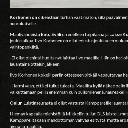
Korhonen on
oikeastaan turhan vaatimaton, sillä päävalmen
nuorukaiselle.
Maalivahdeista
Eetu Sviili
on edelleen toipilaana ja
Lasse K
jonkin aikaa. Iivo Korhonen on ollut edustusjoukkueen mukan
vaihtopenkiltä.
-Ei ollut pienintä huolta nyt laittaa Iivo maalille. Hän on har
lauantaina ottelun jälkeen.
Iivo Korhonen kokeili pariin otteeseen pitkää vapauttavaa he
-Harmi vaan, että ei tullut tulosta. Maalilta kyllä näkee pelin i
vaikuttamaan peliin enemmän kuin pullomiehenä, naureskeli 
Oulun
Luistinseurasta ei ollut vastusta Kamppareille lauantai
Hieman kapealla miehistöllä Mikkeliin tullut OLS luisteli, mutt
Kamppareiltakaan mahdottoman vahvaa esitystä, mutta eroa 
hienolla maalilla.