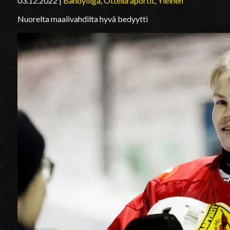
03.12.2022
|
Bandyliiga
,
Otteluraportit
,
Yleinen
Nuorelta maalivahdilta hyvä bedyytti