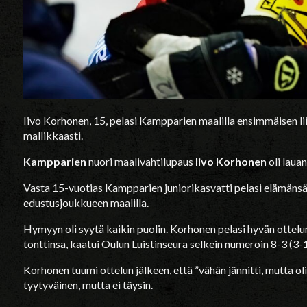
Iivo Korhonen, 15, pelasi Kampparien maalilla ensimmäisen li
mallikkaasti.
Kampparien
nuori maalivahtilupaus
Iivo Korhonen
oli laua
Vasta 15-vuotias Kampparien juniorikasvatti pelasi elämäns
edustusjoukkueen maalilla.
Hymyyn oli syytä kaikin puolin. Korhonen pelasi hyvän ottel
tonttinsa, kaatui Oulun Luistinseura selkein numeroin 8-3 (3-1
Korhonen tuumi ottelun jälkeen, että ”vähän jännitti, mutta oli
tyytyväinen, mutta ei täysin.