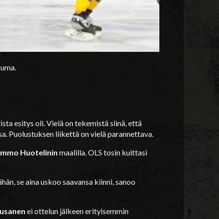
suma.
ta esitys oli. Vielä on tekemistä siinä, että
a. Puolustuksen liikettä on vielä parannettava.
immo Huotelinin
maalilla. OLS tosin kuittasi
ähän, se aina uskoo saavansa kiinni, sanoo
iusanen
ei ottelun jälkeen erityisemmin