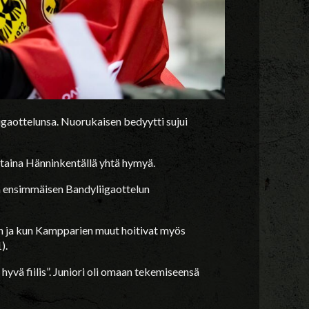
igaottelunsa. Nuorukaisen bedyytti sujui
ntaina Hänninkentällä yhtä hymyä.
ä ensimmäisen Bandyliigaottelun
un ja kun Kampparien muut hoitivat myös
).
 hyvä fiilis”. Juniori oli omaan tekemiseensä