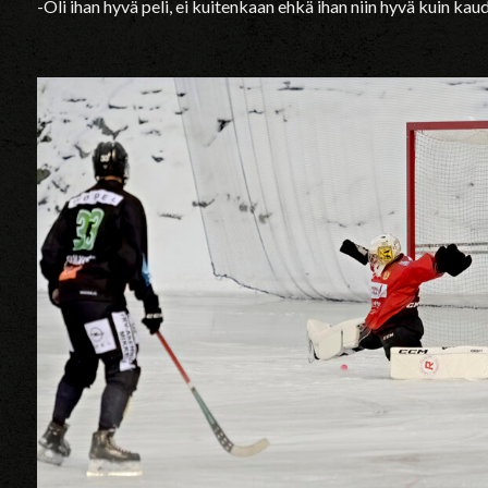
-Oli ihan hyvä peli, ei kuitenkaan ehkä ihan niin hyvä kuin kau