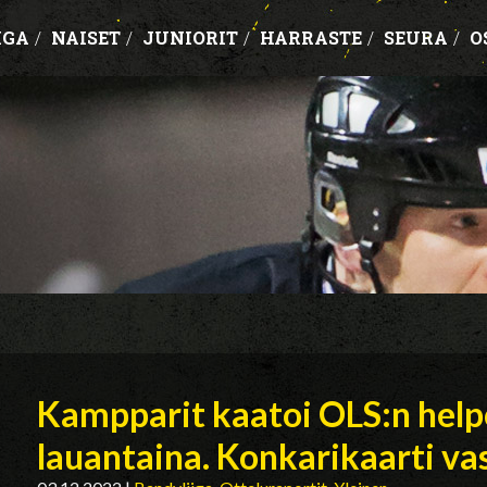
IGA
/
NAISET
/
JUNIORIT
/
HARRASTE
/
SEURA
/
O
Kampparit kaatoi OLS:n help
lauantaina. Konkarikaarti va