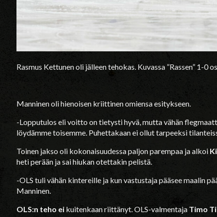
Rasmus Kettunen oli jälleen tehokas. Kuvassa ”Rassen” 1-0 o
Manninen oli hienoisen kriittinen omiensa esitykseen.
-Lopputulos eli voitto on tietysti hyvä, mutta vähän flegmaattis
löydämme toisemme. Puhettakaan ei ollut tarpeeksi tilanteiss
Toinen jakso oli kokonaisuudessa paljon parempaa ja alkoi
K
heti perään ja sai hiukan otettakin pelistä.
-OLS tuli vähän kintereille ja kun vastustaja pääsee maalin pä
Manninen.
OLS:n teho ei
kuitenkaan riittänyt. OLS-valmentaja
Timo T