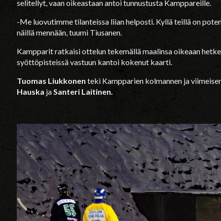
selitellyt, vaan oikeastaan antoi tunnustusta Kamppareille.
-Me luovutimme tilanteissa liian helposti. Kyllä teillä on pote
näillä mennään, tuumi Tiusanen.
Kampparit ratkaisi ottelun tekemällä maalinsa oikeaan hetkee
syöttöpisteissä vastuun kantoi kokenut kaarti.
Tuomas Liukkonen
teki Kampparien kolmannen ja viimeisen
Hauska
ja
Santeri Laitinen.