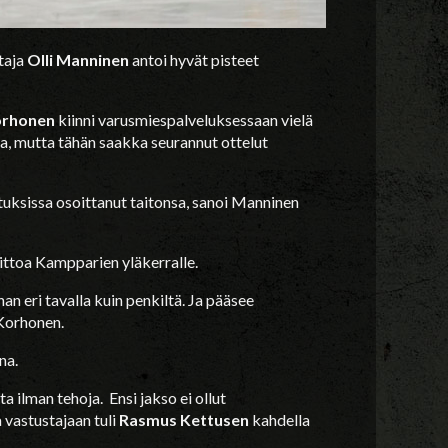
taja
Olli Manninen
antoi hyvät pisteet
orhonen
kiinni varusmiespalveluksessaan vielä
a, mutta tähän saakka seurannut ottelut
joituksissa osoittanut taitonsa, sanoi Manninen
ittoa Kampparien yläkerralle.
han eri tavalla kuin penkiltä. Ja pääsee
Korhonen.
na.
a ilman tehoja. Ensi jakso ei ollut
vastustajaan tuli
Rasmus Kettusen
kahdella