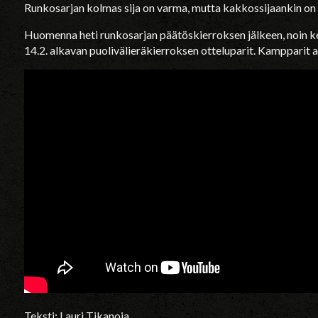
Runkosarjan kolmas sija on varma, mutta kakkossijaankin on 
Huomenna heti runkosarjan päätöskierroksen jälkeen, noin ke
14.2. alkavan puolivälieräkierroksen otteluparit. Kampparit 
Teksti: Lauri Tikanoja