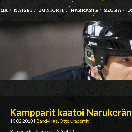
IGA
/
NAISET
/
JUNIORIT
/
HARRASTE
/
SEURA
/
O
Kampparit kaatoi Narukerän
10.02.2018
|
Bandyliiga
,
Otteluraportit
Kampparit – Narukerä 6-3 (4-2)