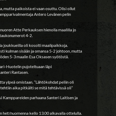
 mutta paikoista ei vaan osuttu. Olisi ollut
i Kampparivalmentaja Antero Levänen pelin
uoren Atte Perkauksen hienolla maalilla jo
a taukonumerot 4-2.
 joukkueilla oli kosolti maalipaikkoja.
sti kulman sisään ja omansa 5-2 johtoon, mutta
öden 5-3 maalin Esa Oksasen syötöstä.
ari-Huotelin pujoteltuaan läpi
Santeri Rantasen.
a ylpeä omistaan. ”Lähtökohdat peliin oli
tehtiin aika pitkälti se mitä tehtävissä oli”
si Kamppareiden parhaana Santeri Laitisen ja
 heti huomenna kello 13.00 alkavalla ottelulla.