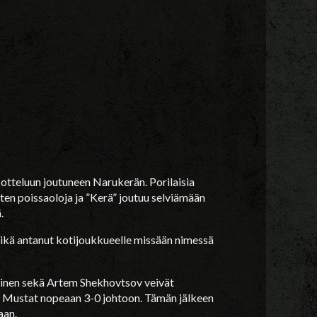
ä otteluun joutuneen Narukerän. Porilaisia
ten poissaoloja ja ”Kerä” joutuu selviämään
.
eikä antanut kotijoukkueelle missään nimessä
itinen sekä Artem Shekhovtsov veivät
 Mustat nopeaan 3-0 johtoon. Tämän jälkeen
aan.