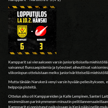
Kampparit sai vieraakseen varsin junioripitoisella miehistöll
vaivannut flunssaepidemia ja työesteet aiheuttivat vakiomies
viikonlopun otteluistaan melko junioriväritteisellä miehistöllä
Mutta tänään Narukerä venyi varsin hyvään peliesitykseen, 
helppoja pisteitä.
Ottelun alku oli Kamppareiden ja Kalle Lempinen, Santeri La
ensimmäisen parinkymmenen minuutin pelitilannemaaleillaan
Kampparit ei onnistunut paikoissaan ja Kerä pääsi peliin muk