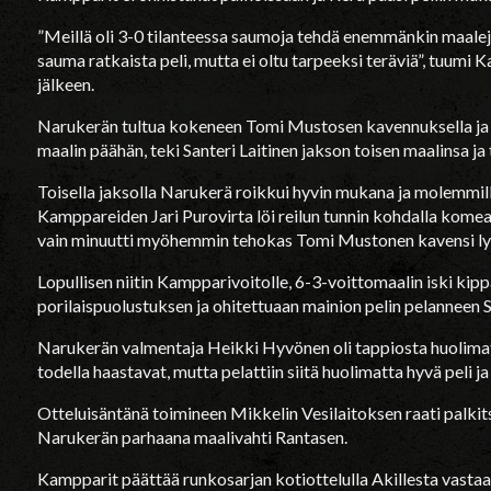
”Meillä oli 3-0 tilanteessa saumoja tehdä enemmänkin maaleja,
sauma ratkaista peli, mutta ei oltu tarpeeksi teräviä”, tuum
jälkeen.
Narukerän tultua kokeneen Tomi Mustosen kavennuksella ja n
maalin päähän, teki Santeri Laitinen jakson toisen maalinsa j
Toisella jaksolla Narukerä roikkui hyvin mukana ja molemmilla
Kamppareiden Jari Purovirta löi reilun tunnin kohdalla komea
vain minuutti myöhemmin tehokas Tomi Mustonen kavensi ly
Lopullisen niitin Kampparivoitolle, 6-3-voittomaalin iski kipp
porilaispuolustuksen ja ohitettuaan mainion pelin pelanneen 
Narukerän valmentaja Heikki Hyvönen oli tappiosta huolimatt
todella haastavat, mutta pelattiin siitä huolimatta hyvä peli ja 
Otteluisäntänä toimineen Mikkelin Vesilaitoksen raati palkit
Narukerän parhaana maalivahti Rantasen.
Kampparit päättää runkosarjan kotiottelulla Akillesta vastaan