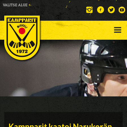
VALITSE ALUE
+
Kampparit kaatoi Narukerän