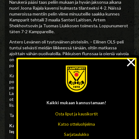
Narukerä pääsi taas peliin mukaan ja hyvän jaksonsa aikana
nuori Joona Rajala kavensi kulmasta tilanteeksi 4-2. Näissä
numeroissa mentiin pelin viime minuuteille saakka kunnes
Kampparit tehtaili 3 maalia Santeri Laitisen, Artem
Shekhovtsovin ja Tuomas Liukkosen toimesta. Loppunumerot
täten 7-2 Kamppareille.
Antero Levänen oli tyytyväinen pisteisiin. – Eilinen OLS-peli
tuntui selvästi meidän liikkeessä tänään, oltiin matkassa
×
ajoittain vähän puolivaloilla. Pikkuisen flunssaa ja pieniä vaivoja
on ryhmässä liikkeellä, joten pikku tauko tulee hyvään
paikkaan.
Kampparit pelaa seuraavan kerran Tapaninpäivänä
poikkeuksellisesti jo kello 12.00 Hänskissä käynnistyvässä
perinteisessä ”Tapaninderbyssä” kun Hänskiin saapuu
Lappeenrannan Veiterä. Suorana lähetyksenä televisioitavaan
otteluun on luvassa ilmainen sisäänpääsy ja pientä
Kaikki mukaan
kannustamaan!
lisäyllätystäkin…
Osta liput ja kausikortit
Tapaninpäivän ottelusta kerromme tarkemmin lähipäivinä!
Katso otteluohjelma
Kampparit toivottaa kaikille hyvää ja mahdollisimman
leppoisaa Joulunodotusta!
Sarjataulukko