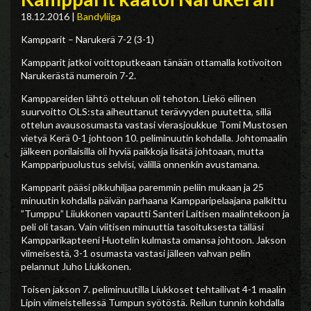
18.12.2016
|
Bandyliiga
Kampparit – Narukerä 7-2 (3-1)
Kampparit jatkoi voittoputkeaan tänään ottamalla kotivoiton
Narukerästä numeroin 7-2.
Kamppareiden lähtö otteluun oli tehoton. Liekö eilinen
suurvoitto OLS:sta aiheuttanut terävyyden puutetta, sillä
ottelun avausosumasta vastasi vierasjoukkue Tomi Mustosen
vietyä Kerä 0-1 johtoon 10. peliminuutin kohdalla. Johtomaalin
jälkeen porilaisilla oli hyviä paikkoja lisätä johtoaan, mutta
Kampparipuolustus selvisi, välillä onnenkin avustamana.
Kampparit pääsi pikkuhiljaa paremmin peliin mukaan ja 25
minuutin kohdalla päivän parhaana Kampparipelaajana palkittu
”Tumppu” Liiukkonen vapautti Santeri Laitisen maalintekoon ja
peli oli tasan. Vain viitisen minuuttia tasoituksesta tälläsi
Kampparikapteeni Huotelin kulmasta omansa johtoon. Jakson
viimeisestä, 3-1 osumasta vastasi jälleen vahvan pelin
pelannut Juho Liukkonen.
Toisen jakson 7. peliminuutilla Liukkoset tehtailivat 4-1 maalin
Lipin viimeistellessä Tumpun syötöstä. Reilun tunnin kohdalla