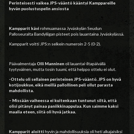
Perinteisesti vaikea JPS-vääntö kääntyi Kamppareille
hyvän puolustuspelin ansiosta
Kampparit kävi
rohmuamassa Jyväskylän Seudun
Palloseuralta Bandyliigan pisteet pois lauantaina Jyväskylässä.
Kampparit voitti JPS:n selkein numeroin 2-5 (0-2).
Päävalmentaja
Olli Manninen
oli lauantai-iltapäivällä
tyytyväinen, mutta tosin tuumi, että helppo ottelu ei olut.
-Ottelu oli sellainen perinteinen JPS-vääntö. JPS on hyvä
kotijoukkue, eikä meillä pallollinen peli ollut parasta
mahdollista.
– Missään vaiheessa ei kuitenkaan tuntunut siltä, että
olisi pitänyt painaa paniikkinappulaa. Kun saimme kaksi
maalia eteen, siitä oli hyvä jatkaa.
Kampparit aloitti
hyvin ja mahdollisuuksia oli heti alkajaisiksi