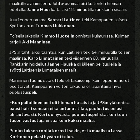
maalitilin avaamiseen. Johto-osumaa piti kuitenkin hieman
odotella.
Janne Hauska
tälläsi 18. minuutilla rankkarin sisään.
Juuri ennen taukoa
Santeri Laitinen
teki Kampparien toisen.
Syötön antoi
Tuomas Liukkonen
.
Toisella jaksolla
Kimmo Huotelin
onnistui kulmurissa. Kulman
tarjoili
Aki Manninen
.
JPS:n tahti alkoi taantua, kun Laitinen teki 64. minuutilla toisen
maalinsa.
Karo Liimatainen
teki viidennen 68. minuutilla.
Rankkarin hoidellut
Janne Hauska
oli jälleen pelituulella ja
syötti Laitisen ja Liimataisen maalit.
Manninen tuumi, että ottelu oli tasaisempi kuin loppunumerot
osoittavat. Kampparien voiton takuuna oli lauantaina hyvä
puolustuspeli.
–
Kun pallollinen peli oli hieman hätäistä ja JPS:n yläkenttä
pääsi häiritsemään eikä antanut tilaa, puolustus pelasi
uhrautuvasti. Kertoo hyvästä puolustuspelistä, kun tuon
tason vastustaja ei saa kuin kaksi maalia.
Puolustuksen roolia korosti sekin, että maalissa
Lasse
Korhonen
pelasi hyvän ottelun.