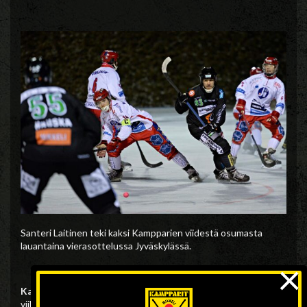
Santeri Laitinen teki kaksi Kampparien viidestä osumasta
lauantaina vierasottelussa Jyväskylässä.
×
Kampparit jatkaa
Bandyliigaa sunnuntaina. Vastassa on
viikonvaihteen toisessa vierasottelussa Porvoossa Akilles.