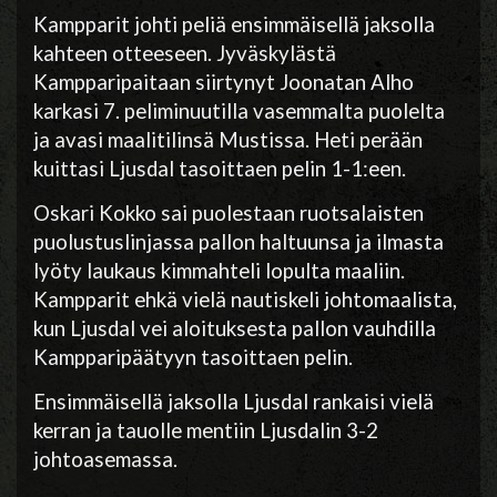
Kampparit johti peliä ensimmäisellä jaksolla
kahteen otteeseen. Jyväskylästä
Kampparipaitaan siirtynyt Joonatan Alho
karkasi 7. peliminuutilla vasemmalta puolelta
ja avasi maalitilinsä Mustissa. Heti perään
kuittasi Ljusdal tasoittaen pelin 1-1:een.
Oskari Kokko sai puolestaan ruotsalaisten
puolustuslinjassa pallon haltuunsa ja ilmasta
lyöty laukaus kimmahteli lopulta maaliin.
Kampparit ehkä vielä nautiskeli johtomaalista,
kun
Ljusdal vei aloituksesta pallon vauhdilla
Kampparipäätyyn tasoittaen pelin.
Ensimmäisellä jaksolla Ljusdal rankaisi vielä
kerran ja tauolle mentiin Ljusdalin 3-2
johtoasemassa.