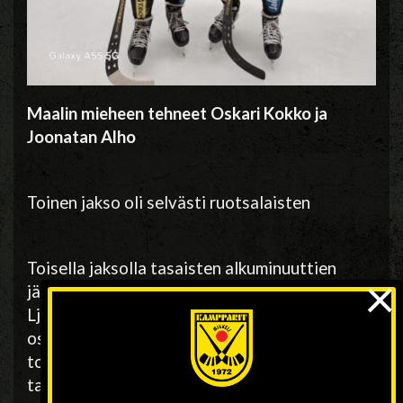
Maalin mieheen tehneet Oskari Kokko ja
Joonatan Alho
Toinen jakso oli selvästi ruotsalaisten
Toisella jaksolla tasaisten alkuminuuttien
×
jälkeen noin 60 peliminuutin jälkeen karkasi
Ljusdal. Ruotsalaisten luistin liikkui ja syötöt
osuivat hyvin kohdalleen. Ljusdal tehtaili
toisella jaksolla peräti 8 osumaa lyöden
taululle tylyt 11-2 loppunumerot.