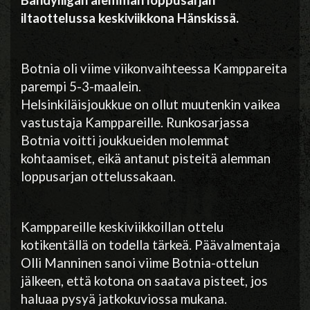
Bandyliigan alemman loppusarjan
iltaottelussa keskiviikkona Hänskissä.
Botnia oli viime viikonvaihteessa Kamppareita
parempi 5-3-maalein.
Helsinkiläisjoukkue on ollut muutenkin vaikea
vastustaja Kamppareille. Runkosarjassa
Botnia voitti joukkueiden molemmat
kohtaamiset, eikä antanut pisteitä alemman
loppusarjan ottelussakaan.
Kamppareille keskiviikkoillan ottelu
kotikentällä on todella tärkeä. Päävalmentaja
Olli Manninen sanoi viime Botnia-ottelun
jälkeen, että kotona on saatava pisteet, jos
haluaa pysyä jatkokuviossa mukana.