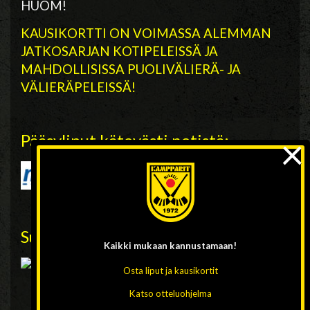
HUOM!
KAUSIKORTTI ON VOIMASSA ALEMMAN
JATKOSARJAN KOTIPELEISSÄ JA
MAHDOLLISISSA PUOLIVÄLIERÄ- JA
VÄLIERÄPELEISSÄ!
×
Pääsyliput kätevästi netistä:
Suora nettilähetys ottelusta:
Kaikki mukaan
kannustamaan!
Osta liput ja kausikortit
Katso otteluohjelma