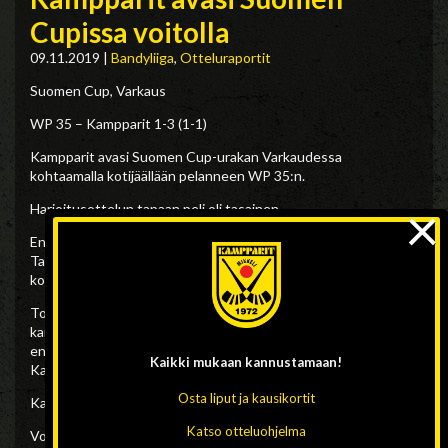
Cupissa voitolla
09.11.2019
|
Bandyliiga
,
Otteluraportit
Suomen Cup, Varkaus
WP 35 – Kampparit 1-3 (1-1)
Kampparit avasi Suomen Cup-urakan Varkaudessa
kohtaamalla kotijäällään pelanneen WP 35:n.
×
Harjoitusottelun tapaan peli oli tasainen.
Ensimmäinen jakso oli Kamppareilta tarkkaileva.
Tasoitusmaalin 1-1 viimeisteli Iisakki Kaivola. Hyvän esityön
komeaan maaliin teki Joni Maaranen. Tauolle tilanteessa 1-1.
Toisella jaksolla Kampparit sai peliinsä terävyyttä, nosti
karvausta ja sai paremmin otetta peliin. Paikkoja oli
enemmänkin mutta voittoon tarvitut maalit viimeistelivät Eetu
Kaikki mukaan
kannustamaan!
Karhunen ja Santeri Laitinen.
Osta liput ja kausikortit
Kampparimaalissa hyvän pelin pelasi Jere Korhonen.
Katso otteluohjelma
Voitto Kamppareille 3-1 maalein ja joukkue kohtaa