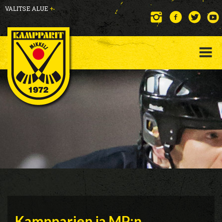
VALITSE ALUE
+
Kampparien ja MP:n