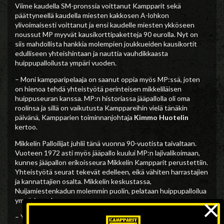
Viime kaudella SM-pronssia voittanut Kampparit sekä
päättyneellä kaudella miesten kakkosen A-lohkon
ylivoimaisesti voittanut ja ensi kaudelle miesten ykköseen
noussut MP myyvät kausikorttipaketteja 90 eurolla. Nyt on
siis mahdollista hankkia molempien joukkueiden kausikortit
edulliseen yhteishintaan ja nauttia vauhdikkaasta
huippupalloilusta ympäri vuoden.
– Moni kampparipelaaja on saanut oppia myös MP:ssä, joten
on hienoa tehdä yhteistyötä perinteisen mikkeliläisen
huippuseuran kanssa. MP:n historiassa jääpallolla oli oma
roolinsa ja sillä on vaikutusta Kamppareihin vielä tänäkin
päivänä, Kampparien toiminnanjohtaja
Kimmo Huotelin
kertoo.
Mikkelin Palloilijat juhlii tänä vuonna 90-vuotista taivaltaan.
Vuoteen 1972 asti myös jääpallo kuului MP:n lajivalikoimaan,
kunnes jääpallon erikoisseura Mikkelin Kampparit perustettiin.
Yhteistyötä seurat tekevät edelleen, eikä vähiten harrastajien
ja kannattajien osalta. Mikkelin keskustassa,
Nuijamiestenkadun molemmin puolin, pelataan huippupalloilua
×
ympäri vuoden.
– Yhteinen kausikortti on hyvä osoitus siitä, että mikkeliläiset