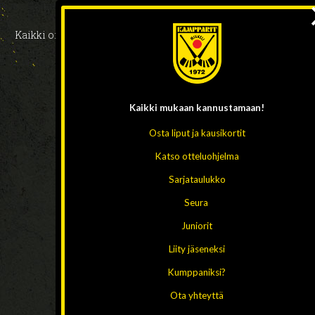
Kaikki oikeudet pidätetään 2026 // Design ja toteutus:
HAAJA
Kaikki mukaan
kannustamaan!
Osta liput ja kausikortit
Katso otteluohjelma
Sarjataulukko
Seura
Juniorit
Liity jäseneksi
Kumppaniksi?
Ota yhteyttä