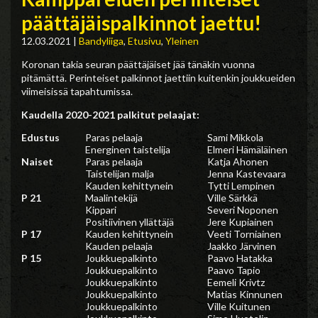
päättäjäispalkinnot jaettu!
12.03.2021
|
Bandyliiga
,
Etusivu
,
Yleinen
Koronan takia seuran päättäjäiset jää tänäkin vuonna
pitämättä. Perinteiset palkinnot jaettiin kuitenkin joukkueiden
viimeisissä tapahtumissa.
Kaudella 2020-2021 palkitut pelaajat:
Edustus
Paras pelaaja
Sami Mikkola
Energinen taistelija
Elmeri Hämäläinen
Naiset
Paras pelaaja
Katja Ahonen
Taistelijan malja
Jenna Kastevaara
Kauden kehittynein
Tytti Lempinen
P 21
Maalintekijä
Ville Särkkä
Kippari
Severi Noponen
Positiivinen yllättäjä
Jere Kupiainen
P 17
Kauden kehittynein
Veeti Torniainen
Kauden pelaaja
Jaakko Järvinen
P 15
Joukkuepalkinto
Paavo Hatakka
Joukkuepalkinto
Paavo Tapio
Joukkuepalkinto
Eemeli Krivtz
Joukkuepalkinto
Matias Kinnunen
Joukkuepalkinto
Ville Kuitunen