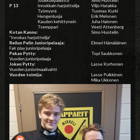
Joukkuepalkinto
Simo Huotelin
P 13
Innokkain harjoittelija
Viljo Hatakka
Työmyyrä
Tuomas Kurki
Hengenluoja
Erik Melonen
Kauden kehittynein
Juha Halonen
Tsemppari
Veeti Attenberg
Kotan Kannu:
Simo Huotelin
”Innokas harjoittelija”
Reilun Pelin Junioripelaaja:
Elmeri Hämäläinen
Fair play junioripelaaja
Pekan Pytty:
Topi Saukkonen
Vuoden junioripelaaja
Joken Pytty:
Lasse Korhonen
Vuoden juniorimaalivahti
Vuoden toimija:
Lasse Pulkkinen
Mika Ukkonen