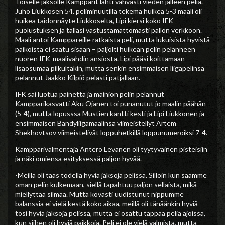
Toiselle jaksolle Kampparit lähti vahvasti vieden jälleen peliä.
Juho Liukkosen 54. peliminuutilla tekemä huikea 5-3 maali oli
huikea taidonnäyte Liukkoselta, Lipi kiersi koko IFK-
puolustuksen ja tälläsi vastustamattomasti pallon verkkoon.
Maali antoi Kamppareille ratkaista peli, mutta lukuisista hyvistä
paikoista ei saatu sisään – paljolti huikean pelin pelanneen
nuoren IFK-maalivahdin ansiosta. Lipi pääsi koittamaan
lisäosumaa pilkultakin, mutta senkin ensimmäisen liigapelinsä
pelannut Jaakko Kilpiö pelasti patjallaan.
IFK sai luotua painetta ja mainion pelin pelannut
Kampparikasvatti Aku Ojanen toi punanutut jo maalin päähän
(5-4), mutta lopusssa Mustien kantti kesti ja Lipi Liukkonen ja
ensimmäisen Bandyliigamaalinsa viimeistellyt Artem
Shekhovtsov viimeistelivät loppuhetkillä loppunumeroiksi 7-4.
Kampparivalmentaja Antero Levänen oli tyytyväinen pisteisiin
ja näki omiensa esityksessä paljon hyvää.
-Meillä oli taas todella hyviä jaksoja pelissä. Silloin kun saamme
oman pelin kulkemaan, siellä tapahtuu paljon sellaista, mikä
miellyttää silmää. Mutta kovasti uudistunut nippumme
balanssia ei vielä kestä koko aikaa, meillä oli tänäänkin hyviä
tosi hyviä jaksoja pelissä, mutta ei osattu tappaa peliä ajoissa,
kun siihen oli hyviä paikkoja. Peli ei ole vielä valmista, mutta