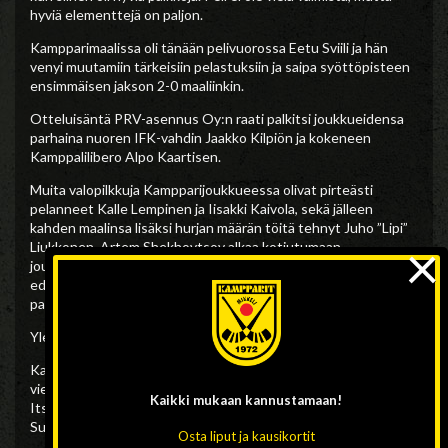
hyviä elementtejä on paljon.
Kampparimaalissa oli tänään pelivuorossa Eetu Sviili ja hän
venyi muutamiin tärkeisiin pelastuksiin ja saipa syöttöpisteen
ensimmäisen jakson 2-0 maaliinkin.
Otteluisäntä PRV-asennus Oy:n raati palkitsi joukkueidensa
parhaina nuoren IFK-vahdin Jaakko Kilpiön ja kokeneen
Kamppalilibero Alpo Kaartisen.
Muita valopilkkuja Kampparijoukkueessa olivat pirteästi
pelanneet Kalle Lempinen ja Iisakki Kaivola, sekä jälleen
kahden maalinsa lisäksi hurjan määrän töitä tehnyt Juho ”Lipi”
×
Liukkonen. Artem Shekhovtsov alkaa kotiutumaan
joukkueeseen hyvin ja osoitti päivän pelissä, että hänen
edesottamuksistaan saadaan taatusti nauttia kauden mittaan
paljon.
Yleisöä oli Hänskissä tänään reilut 400.
Kampparit matkaa ensi keskiviikkona 30.11. Jyväskylään JPS:n
vieraaksi ja pelaa seuraavan kotiottelunsa Hänskissä
Kaikki mukaan
kannustamaan!
Itsenäisyyspäivänä 6.12. jolloin vieraaksi saapuu hallitseva
Suomenmestari Botnia Helsingistä.
Osta liput ja kausikortit