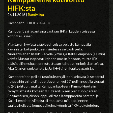
HIFK:sta
26.11.2016
|
Bandyliiga
Kampparit – HIFK 7-4 (4-3)
Kampparit sai lauantaina vastaan IFK:n kauden toisessa
kotiottelussaan.
Yllättävän hyvissä sääolosuhteissa pelattu kamppailu
käynnistyi kotijoukkueen viedessä selvästi peliä.
Nuoretmiehet Iisakki Kaivola (7min.) ja Kalle Lempinen (11.min)
veivät Mustat nopeasti kahden maalin johtoon, mutta IFK
pääsi peliin mukaan onnistuttuaan kahdesti erikoistilanteissa.
Aku Ojanen rankkarista ja Jari Hyttinen kaukovaparista.
Kamppareiden peli oli tasoituksen jälkeen sekavaa ja se sortui
helppoihin virheisiin. Joel Juvonen vei 27. peliminuutilla vieraat
jo 2-3 johtoon, mutta Kampparikapteeni Kimmo Huotelin
täräytti ilmasta komean 3-3 tasoituksen pian tuon perään.
Ensimmäisen jakson loppu oli taas Kamppareilta parempi ja
Kalle Lempinen viimeisteli muutama minuutti ennen
taukovihellystä komeasti kulmalyönnistä 4-3-taukojohdon.