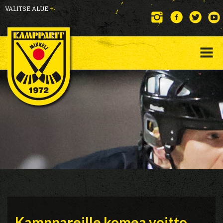
VALITSE ALUE
+
Kamppareille komea voitto