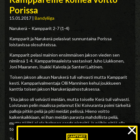
Porissa
15.01.2017
|
Bandyliiga
Narukerä – Kampparit 2-7 (1-4)
Kampparit ja Narukerä pelasivat sunnuntaina Porissa
loistavissa olosuhteissa.
Kampparit pelasi mainion ensimmäisen jakson vieden sen
nimiinsä 1-4. Kampparimaaleista vastasivat Juho Liukkonen,
Joni Maaranen, Iisakki Kaivola ja Santeri Laitinen.
Toisen jakson alkuun Narukerä tuli vahvasti mutta Kampparit
kesti. Kampparivalmentaja Olli Manninen kehui joukkueen
kanttia toisen jakson Narukeräpainostuksessa.
”Eka jakso oli selvästi meidän, mutta toiselle Kerä tuli vahvasti.
Loistavan pelin maalissa pelannut Eki Koivuranta poimi tärkeitä
palloja pitkin peliä ja piti meidät pelissä. Hieno voitto
kaikenkaikkiaan, ei ihan meidän parasta mahdollista peliä,
×
mutta täältä ei ole helppoa saada pisteitä, ja näihin pitää olla
tosi tyytyväinen”
Toisella jaksolla Kampparit karkasi jo 1-6 johtoon Lippi