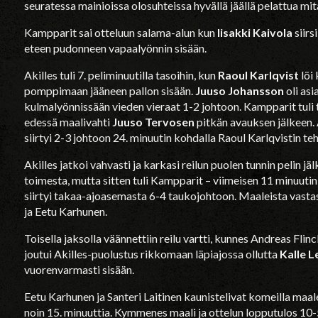
seuratessa mainioissa olosuhteissa hyvällä jäällä pelattua mit
Kampparit sai otteluun salama-alun kun
Iisakki Kaivola
siirs
eteen pudonneen vapaalyönnin sisään.
Akilles tuli 7. peliminuutilla tasoihin, kun
Raoul Karlqvist
löi
pomppimaan jääneen pallon sisään.
Juuso Johansson
oli asi
kulmalyönnissään vieden vieraat 1-2 johtoon. Kampparit tuli 
edessä maalivahti
Juuso Tervosen
pitkän avauksen jälkeen. 
siirtyi 2-3 johtoon 24. minuutin kohdalla Raoul Karlqvistin te
Akilles jatkoi vahvasti ja karkasi reilun puolen tunnin pelin 
toimesta, mutta sitten tuli Kampparit – viimeisen 11 minuutin
siirtyi takaa-ajoasemasta 6-4 taukojohtoon. Maaleista vasta
ja Eetu Karhunen.
Toisella jaksolla väännettiin reilu vartti, kunnes Andreas Flin
joutui Akilles-puolustus rikkomaan läpiajossa ollutta
Kalle 
vuorenvarmasti sisään.
Eetu Karhunen ja Santeri Laitinen kaunistelivat komeilla maalei
noin 15. minuuttia. Kymmenes maali ja ottelun lopputulos 10-5