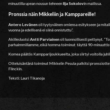
minuutilla upean nousun tehneen
Ilja Sokolov
in mailissa.
Pronssia näin Mikkeliin ja Kamppareille!
Antero Levänen
oli tyytyväinen omiensa esitykseen ja mitali
vuonna ja edellisenä ei siinä onnistuttu”.
Akillesluotsi
Antti Parviainen
oli luonnollisesti pettynyt. ”To
parhaimmillamme, eikä homma toiminut täyttä 90-minuuttista
Komea päätös Kampparijoukkueelta, joka siirtyi voitolla juhl
Otteluisäntänä toiminut Mikkelin Pesula palkitsi pronssiottel
Flinckin.
Teksti: Lauri Tikanoja