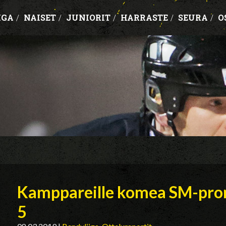
IGA
/
NAISET
/
JUNIORIT
/
HARRASTE
/
SEURA
/
O
Kamppareille komea SM-prons
5