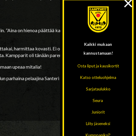
×
in. ”Aina on hienoa päättää kausi voittoon, viime
Kaikki mukaan
ttakai, harmittaa kovasti. Ei oltu tänään ihan
kannustamaan!
. Kampparit oli tänään parempi”.
Osta liput ja kausikortit
imaan upeaa mitalia!
Katso otteluohjelma
un parhaina pelaajina Santeri Laitisen ja Andreas
Sarjataulukko
Seura
Juniorit
Liity jäseneksi
Kumppaniksi?