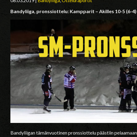
08.03.2019
|
Bandyliiga
,
Otteluraportit
Bandyliiga, pronssiottelu: Kampparit – Akilles 10-5 (6-4)
Bandyliigan tämänvuotinen pronssiottelu päästiin pelaamaan