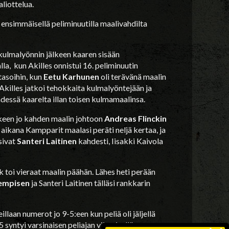
aliottelua.
i ensimmäisellä peliminuutilla maalivahdilta
 kulmalyönnin jälkeen kaaren sisään
alla, kun Akilles onnistui 16. peliminuutin
tasoihin, kun
Eetu Karhunen
oli terävänä maalin
Akilles jatkoi tehokkaita kulmalyöntejään ja
hdessä kaarelta illan toisen kulmamaalinsa.
jälkeen jo kahden maalin johtoon
Andreas Flinckin
 aikana Kampparit maalasi peräti neljä kertaa, ja
sivat
Santeri Laitinen
kahdesti, Iisakki Kaivola
ck toi vieraat maalin päähän. Lähes heti perään
Lempisen
ja Santeri Laitinen tälläsi rankkarin
llaan numerot jo 9-5:een kun peliä oli jäljellä
 syntyi varsinaisen peliajan viimeisellä