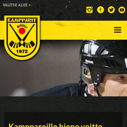
VALITSE ALUE
+
Kamppareille hieno voitto