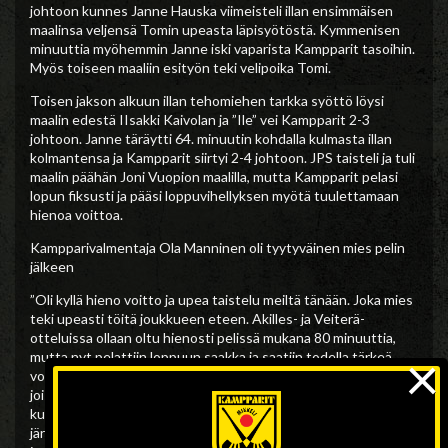
johtoon kunnes Janne Hauska viimeisteli illan ensimmäisen
maalinsa veljensä Tomin upeasta läpisyötöstä. Kymmenisen
minuuttia myöhemmin Janne iski vaparista Kampparit tasoihin.
Myös toiseen maaliin esityön teki velipoika Tomi.
Toisen jakson alkuun illan tehomiehen tarkka syöttö löysi
maalin edestä IIsakki Kaivolan ja ”Ile” vei Kampparit 2-3
johtoon. Janne täräytti 64. minuutin kohdalla kulmasta illan
kolmantensa ja Kampparit siirtyi 2-4 johtoon. JPS taisteli ja tuli
maalin päähän Joni Vuopion maalilla, mutta Kampparit pelasi
lopun fiksusti ja pääsi loppuvihellyksen myötä tuulettamaan
hienoa voittoa.
Kampparivalmentaja Ola Manninen oli tyytyväinen mies pelin
jälkeen
”Oli kyllä hieno voitto ja upea taistelu meiltä tänään. Joka mies
teki upeasti töitä joukkueen eteen. Akilles- ja Veiterä-
otteluissa ollaan oltu hienosti pelissä mukana 80 minuuttia,
×
mutta nyt pelattiin loppuun saakka ja saatiin todella tärkeä
voitto. Pelit Jipsiä vastaan on aina omanlaisiaan taisteluita
joissa sattuu ja tapahtuu, niin tänäänkin. Pelin loppupuolella
kun JPS tuli lujaa, puolustettiin hyvin ja maltettiin pelata
järkevästi. Tästä voitosta saadaan varmasti paljon evästä