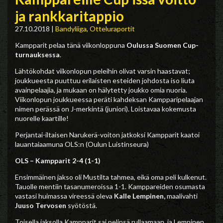
ja rankkaritappio
27.10.2018
|
Bandyliiga
,
Otteluraportit
Kampparit pelaa tänä viikonloppuna
Oulussa Suomen Cup-
turnauksessa
.
Lähtökohdat viikonlopun peleihin olivat varsin haastavat;
joukkueesta puuttuu erilaisten esteiden johdosta iso liuta
avainpelaajia, ja mukaan on hälytetty joukko omia nuoria.
Viikonlopun joukkueessa peräti kahdeksan Kampparipelaajan
nimen perässä on J-merkintä (juniori). Loistavaa kokemusta
nuorelle kaartille!
Perjantai-iltaisen Narukerä-voiton jatkoksi Kampparit kaatoi
lauantaiaamuna OLS:n (Oulun Luistinseura)
OLS – Kampparit 2-4 (1-1)
Ensimmäinen jakso oli Mustilta tahmea, eikä oma peli kulkenut.
Tauolle mentiin tasanumeroissa 1-1. Kamppareiden osumasta
vastasi huimassa vireessä oleva
Kalle Lempinen,
maalivahti
Juuso Tervosen
syötöstä.
Toisella jaksolla Kampparit sai pelinsä rullaamaan, ja Lempinen,