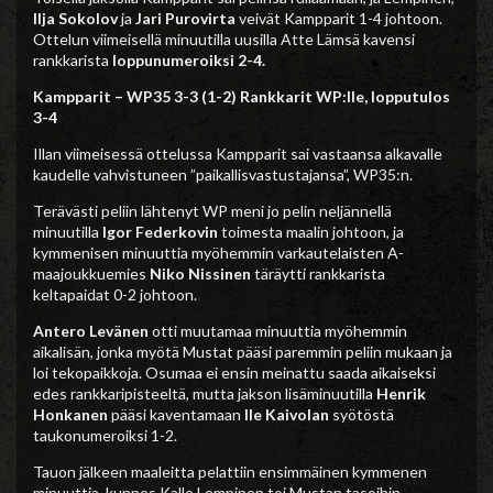
Ilja Sokolov
ja
Jari Purovirta
veivät Kampparit 1-4 johtoon.
Ottelun viimeisellä minuutilla uusilla Atte Lämsä kavensi
rankkarista
loppunumeroiksi 2-4.
Kampparit – WP35 3-3 (1-2) Rankkarit WP:lle, lopputulos
3-4
Illan viimeisessä ottelussa Kampparit sai vastaansa alkavalle
kaudelle vahvistuneen ”paikallisvastustajansa”, WP35:n.
Terävästi peliin lähtenyt WP meni jo pelin neljännellä
minuutilla
Igor Federkovin
toimesta maalin johtoon, ja
kymmenisen minuuttia myöhemmin varkautelaisten A-
maajoukkuemies
Niko Nissinen
täräytti rankkarista
keltapaidat 0-2 johtoon.
Antero Levänen
otti muutamaa minuuttia myöhemmin
aikalisän, jonka myötä Mustat pääsi paremmin peliin mukaan ja
loi tekopaikkoja. Osumaa ei ensin meinattu saada aikaiseksi
edes rankkaripisteeltä, mutta jakson lisäminuutilla
Henrik
Honkanen
pääsi kaventamaan
Ile Kaivolan
syötöstä
taukonumeroiksi 1-2.
Tauon jälkeen maaleitta pelattiin ensimmäinen kymmenen
minuuttia, kunnes Kalle Lempinen toi Mustan tasoihin