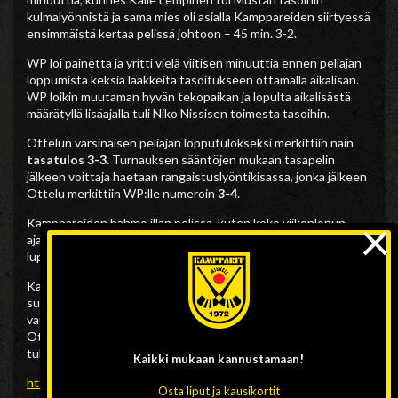
kulmalyönnistä ja sama mies oli asialla Kamppareiden siirtyessä
ensimmäistä kertaa pelissä johtoon – 45 min. 3-2.
WP loi painetta ja yritti vielä viitisen minuuttia ennen peliajan
loppumista keksiä lääkkeitä tasoitukseen ottamalla aikalisän.
WP loikin muutaman hyvän tekopaikan ja lopulta aikalisästä
määrätyllä lisäajalla tuli Niko Nissisen toimesta tasoihin.
Ottelun varsinaisen peliajan lopputulokseksi merkittiin näin
tasatulos 3-3.
Turnauksen sääntöjen mukaan tasapelin
jälkeen voittaja haetaan rangaistuslyöntikisassa, jonka jälkeen
Ottelu merkittiin WP:lle numeroin
3-4
.
×
Kamppareiden hahmo illan pelissä, kuten koko viikonlopun
ajan, on ollut Kalle Lempinen, jonka vire kauden alla vaikuttaa
lupaavalta.
Kampparit pelaa Cup-viikonlopun viimeisen ottelunsa
sunnuntaina aamupäivällä kun nuoren Kampparijoukkueen
vauhdin mittaa kovassa vedossa oleva
Porvoon Akilles.
Ottelu käynnistyy klo. 10.40 ja on seurattavissa finbandyn
tulospalvelussa
Kaikki mukaan
kannustamaan!
https://finbandy.torneopal.fi/taso/live.php
Osta liput ja kausikortit