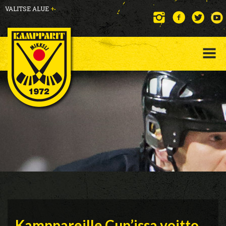
VALITSE ALUE
+
Kamppareille Cup’issa voitto